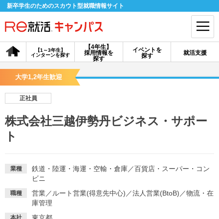
新卒学生のためのスカウト型就職情報サイト
【4年生】
イベントを
【1～3年生】
採用情報を
就活支援
インターンを探す
探す
会員登録
ログイン
探す
大学1,2年生歓迎
会員ID・パスワードを忘れた方はこちら
正社員
探す
株式会社三越伊勢丹ビジネス・サポー
ト
【4年生】
【4年生】
【1～3年生】
採用情報を探す
説明会を探す
インターンを探す
鉄道・陸運・海運・空輸・倉庫
／
百貨店・スーパー・コン
業種
ビニ
イベントを探す
スカウト
お知らせ
営業
／
ルート営業(得意先中心)
／
法人営業(BtoB)
／
物流・在
職種
庫管理
就活ノウハウ・サポート
東京都
本社