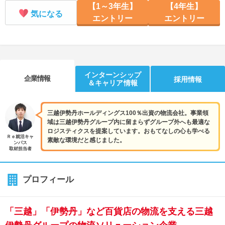
【1～3年生】
【4年生】
気になる
エントリー
エントリー
インターンシップ
企業情報
採用情報
＆キャリア情報
三越伊勢丹ホールディングス100％出資の物流会社。事業領
域は三越伊勢丹グループ内に留まらずグループ外へも最適な
ロジスティクスを提案しています。おもてなしの心も学べる
Ｒｅ就活キャ
素敵な環境だと感じました。
ンパス
取材担当者
プロフィール
「三越」「伊勢丹」など百貨店の物流を支える三越