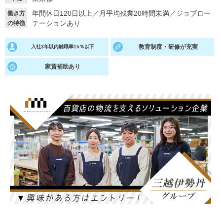
年間休日120日以上
／
月平均残業20時間未満
／
ジョブロー
働き方
就活支援
就活コラム
テーションあり
の特徴
就活ノウハウが満載！
お役立ち記事・相談室など
教育制度・研修が充実
入社3年以内離職率15％以下
適職診断
就活チャンネル
家賃補助あり
あなたに合う仕事を診断！
動画で対策講座をチェック
就活ニュースペーパー
よくある質問
就活時事ニュースを更新
不明点があればこちら