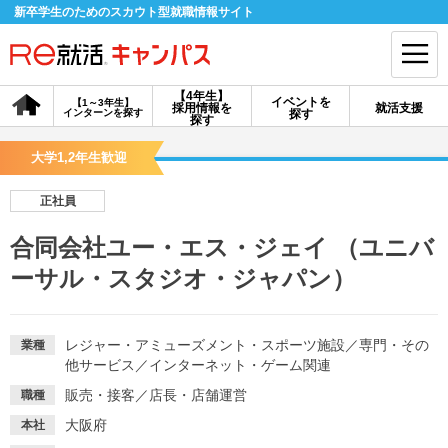
新卒学生のためのスカウト型就職情報サイト
【4年生】
イベントを
【1～3年生】
採用情報を
就活支援
インターンを探す
探す
会員登録
ログイン
探す
大学1,2年生歓迎
会員ID・パスワードを忘れた方はこちら
正社員
探す
合同会社ユー・エス・ジェイ （ユニバ
ーサル・スタジオ・ジャパン）
【4年生】
【4年生】
【1～3年生】
採用情報を探す
説明会を探す
インターンを探す
レジャー・アミューズメント・スポーツ施設
／
専門・その
業種
他サービス
／
インターネット・ゲーム関連
イベントを探す
スカウト
お知らせ
販売・接客
／
店長・店舗運営
職種
大阪府
本社
就活ノウハウ・サポート