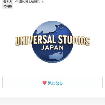
年間休日120日以上
働き方
の特徴
就活支援
就活コラム
就活ノウハウが満載！
お役立ち記事・相談室など
適職診断
就活チャンネル
あなたに合う仕事を診断！
動画で対策講座をチェック
就活ニュースペーパー
よくある質問
就活時事ニュースを更新
不明点があればこちら
気になる