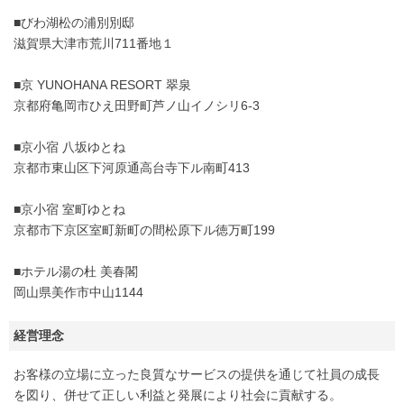
■びわ湖松の浦別別邸
滋賀県大津市荒川711番地１
■京 YUNOHANA RESORT 翠泉
京都府亀岡市ひえ田野町芦ノ山イノシリ6-3
■京小宿 八坂ゆとね
京都市東山区下河原通高台寺下ル南町413
■京小宿 室町ゆとね
京都市下京区室町新町の間松原下ル徳万町199
■ホテル湯の杜 美春閣
岡山県美作市中山1144
経営理念
お客様の立場に立った良質なサービスの提供を通じて社員の成長
を図り、併せて正しい利益と発展により社会に貢献する。