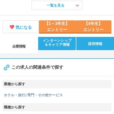
抽選制／おもてなしのプロを目指す老舗旅館5daysインターン
一覧を見る
【開催地／開催日時】 滋賀県：8/12 10:00
内容が決定次第、Ｒｅ就活キャンパスでご案内します。
【開催地／開催日時】 滋賀県：未定
【1～3年生】
【4年生】
気になる
エントリー
エントリー
インターンシップ
採用情報
＆キャリア情報
企業情報
この求人の関連条件で探す
業種から探す
ホテル・旅行
専門・その他サービス
職種から探す