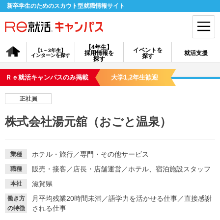
新卒学生のためのスカウト型就職情報サイト
【4年生】
イベントを
【1～3年生】
採用情報を
就活支援
インターンを探す
探す
会員登録
ログイン
探す
Ｒｅ就活キャンパスのみ掲載
大学1,2年生歓迎
会員ID・パスワードを忘れた方はこちら
正社員
探す
株式会社湯元舘（おごと温泉）
【4年生】
【4年生】
【1～3年生】
採用情報を探す
説明会を探す
インターンを探す
ホテル・旅行
／
専門・その他サービス
業種
販売・接客
／
店長・店舗運営
／
ホテル、宿泊施設スタッフ
職種
イベントを探す
スカウト
お知らせ
滋賀県
本社
月平均残業20時間未満
／
語学力を活かせる仕事
／
直接感謝
働き方
される仕事
の特徴
就活ノウハウ・サポート