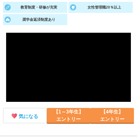
教育制度・研修が充実
女性管理職20％以上
就活支援
就活コラム
奨学金返済制度あり
就活ノウハウが満載！
お役立ち記事・相談室など
適職診断
就活チャンネル
あなたに合う仕事を診断！
動画で対策講座をチェック
就活ニュースペーパー
よくある質問
就活時事ニュースを更新
不明点があればこちら
【1～3年生】
【4年生】
気になる
エントリー
エントリー