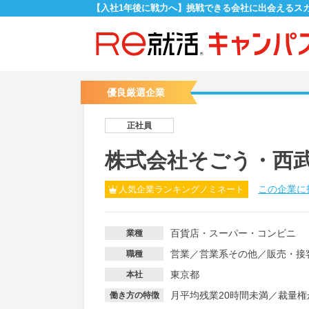
【入社1年後に戦力へ】挑戦できる会社に出会えるス
優良厳選企業
正社員
株式会社そごう・西
この企業に
人気企業ランキングノミネート
百貨店・スーパー・コンビニ
業種
営業
／
営業系その他
／
販売・接
職種
東京都
本社
月平均残業20時間未満
／
裁量権
働き方の特徴