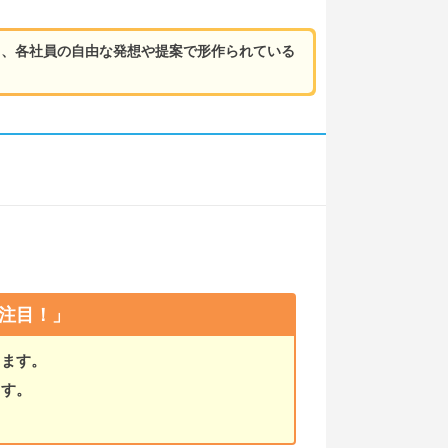
も、各社員の自由な発想や提案で形作られている
注目！」
きます。
ます。