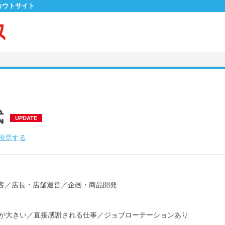
カウトサイト
武
UPDATE
投票する
客
／
店長・店舗運営
／
企画・商品開発
が大きい
／
直接感謝される仕事
／
ジョブローテーションあり