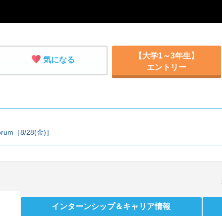
【大学1～3年生】
気になる
エントリー
orum［8/28(金)］
インターンシップ
＆キャリア情報