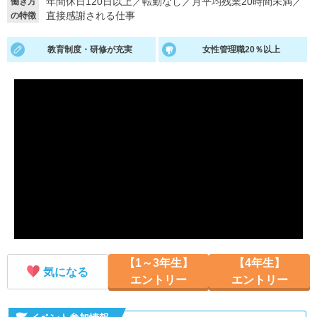
年間休日120日以上
／
転勤なし
／
月平均残業20時間未満
／
働き方
直接感謝される仕事
の特徴
就活支援
就活コラム
就活ノウハウが満載！
お役立ち記事・相談室など
教育制度・研修が充実
女性管理職20％以上
適職診断
就活チャンネル
あなたに合う仕事を診断！
動画で対策講座をチェック
就活ニュースペーパー
よくある質問
就活時事ニュースを更新
不明点があればこちら
【1～3年生】
【4年生】
気になる
エントリー
エントリー