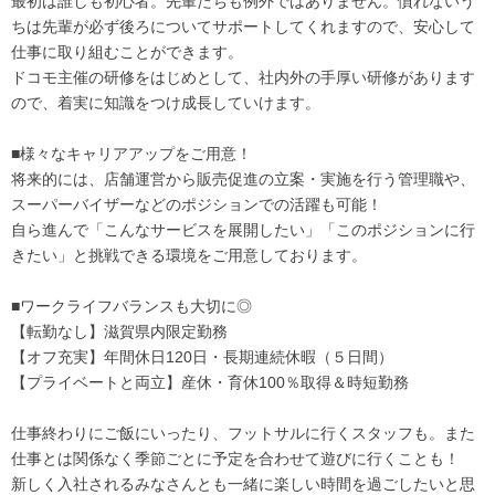
最初は誰しも初心者。先輩たちも例外ではありません。慣れないう
ちは先輩が必ず後ろについてサポートしてくれますので、安心して
仕事に取り組むことができます。
ドコモ主催の研修をはじめとして、社内外の手厚い研修があります
ので、着実に知識をつけ成長していけます。
■様々なキャリアアップをご用意！
将来的には、店舗運営から販売促進の立案・実施を行う管理職や、
スーパーバイザーなどのポジションでの活躍も可能！
自ら進んで「こんなサービスを展開したい」「このポジションに行
きたい」と挑戦できる環境をご用意しております。
■ワークライフバランスも大切に◎
【転勤なし】滋賀県内限定勤務
【オフ充実】年間休日120日・長期連続休暇（５日間）
【プライベートと両立】産休・育休100％取得＆時短勤務
仕事終わりにご飯にいったり、フットサルに行くスタッフも。また
仕事とは関係なく季節ごとに予定を合わせて遊びに行くことも！
新しく入社されるみなさんとも一緒に楽しい時間を過ごしたいと思