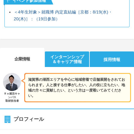
イベント参加情報
＜4年生対象＞就職博 内定直結編［京都：8/19(水)・
20(木)］：（19日参加）
インターンシップ
企業情報
採用情報
＆キャリア情報
滋賀県の湖西エリアを中心に地域密着で店舗展開をされてお
られます。人と接する仕事がしたい、人の役に立ちたい、地
域の方々に貢献したい、という方は一度覗いてみてくださ
Ｒｅ就活キャ
い。
ンパス
取材担当者
プロフィール