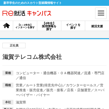
新卒学生のためのスカウト型就職情報サイト
【4年生】
イベントを
【1～3年生】
採用情報を
就活支援
インターンを探す
探す
会員登録
ログイン
探す
会員ID・パスワードを忘れた方はこちら
正社員
探す
滋賀テレコム株式会社
【4年生】
【4年生】
【1～3年生】
採用情報を探す
説明会を探す
インターンを探す
コンピューター・通信機器・ＯＡ機器関連
／
流通・専門店
業種
／
通信
営業
／
ルート営業(得意先中心)
／
カウンターセールス
／
営
職種
イベントを探す
業推進・販売促進
／
販売・接客
スカウト
／
店長・店舗運営
お知らせ
／
スーパ
ーバイザー・バイヤー
滋賀県
本社
就活ノウハウ・サポート