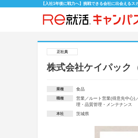
【入社1年後に戦力へ】挑戦できる会社に出会えるス
正社員
株式会社ケイパック
食品
業種
営業
／
ルート営業(得意先中心)
職種
理・品質管理・メンテナンス
茨城県
本社