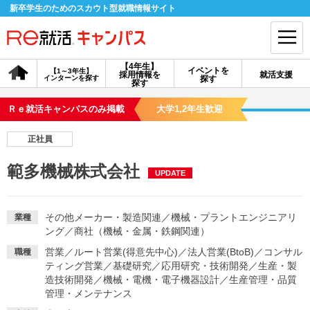
新卒学生のためのスカウト型就職情報サイト
【4年生】
イベントを
【1～3年生】
採用情報を
就活支援
インターンを探す
探す
会員登録
ログイン
探す
Ｒｅ就活キャンパスのみ掲載
大学1,2年生歓迎
会員ID・パスワードを忘れた方はこちら
正社員
探す
範多機械株式会社
UPDATE
【4年生】
【4年生】
【1～3年生】
採用情報を探す
説明会を探す
インターンを探す
その他メーカー・製造関連
／
機械・プラントエンジニアリ
業種
ング
／
商社（機械・金属・鉄鋼関連）
営業
／
ルート営業(得意先中心)
／
法人営業(BtoB)
／
コンサル
職種
イベントを探す
スカウト
お知らせ
ティング営業
／
基礎研究
／
応用研究・技術開発
／
生産・製
造技術開発
／
機械・電機・電子機器設計
／
生産管理・品質
管理・メンテナンス
就活ノウハウ・サポート