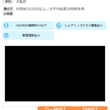
大阪府
本社
就活支援
就活コラム
年間休日120日以上
／
月平均残業20時間未満
働き方
の特徴
就活ノウハウが満載！
お役立ち記事・相談室など
シェアトップクラス事業あり
入社3年以内離職率15％以下
適職診断
就活チャンネル
あなたに合う仕事を診断！
動画で対策講座をチェック
家賃補助あり
就活ニュースペーパー
よくある質問
就活時事ニュースを更新
不明点があればこちら
【1～3年生】
【4年生】