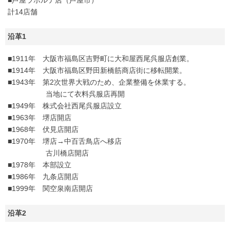
計14店舗
沿革1
■1911年 大阪市福島区吉野町に大和屋西尾呉服店創業。
■1914年 大阪市福島区野田新橋筋商店街に移転開業。
■1943年 第2次世界大戦のため、企業整備を休業する。
当地にて衣料呉服店再開
■1949年 株式会社西尾呉服店設立
■1963年 堺店開店
■1968年 伏見店開店
■1970年 堺店→中百舌鳥店へ移店
古川橋店開店
■1978年 本部設立
■1986年 九条店開店
■1999年 関空泉南店開店
沿革2