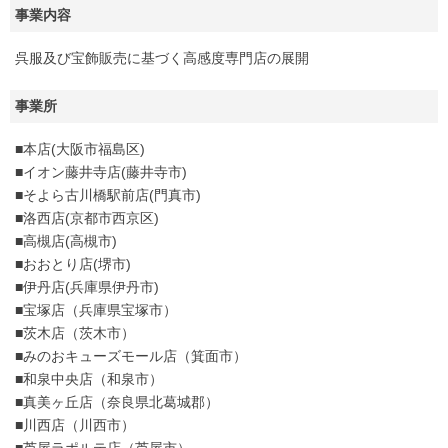
事業内容
呉服及び宝飾販売に基づく高感度専門店の展開
事業所
■本店(大阪市福島区)
■イオン藤井寺店(藤井寺市)
■そよら古川橋駅前店(門真市)
■洛西店(京都市西京区)
■高槻店(高槻市)
■おおとり店(堺市)
■伊丹店(兵庫県伊丹市)
■宝塚店（兵庫県宝塚市）
■茨木店（茨木市）
■みのおキューズモール店（箕面市）
■和泉中央店（和泉市）
■真美ヶ丘店（奈良県北葛城郡）
■川西店（川西市）
■芦屋ラポルテ店（芦屋市）