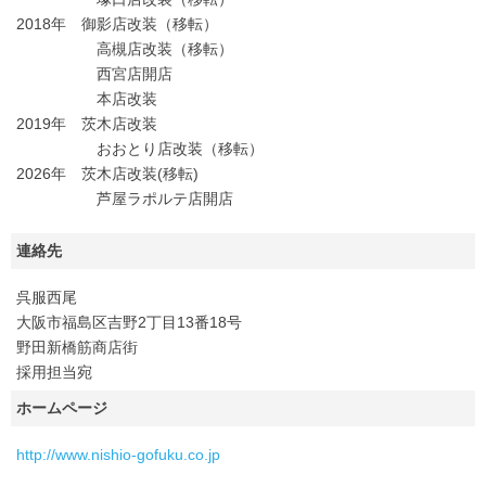
2018年 御影店改装（移転）
高槻店改装（移転）
西宮店開店
本店改装
2019年 茨木店改装
おおとり店改装（移転）
2026年 茨木店改装(移転)
芦屋ラポルテ店開店
連絡先
呉服西尾
大阪市福島区吉野2丁目13番18号
野田新橋筋商店街
採用担当宛
ホームページ
http://www.nishio-gofuku.co.jp