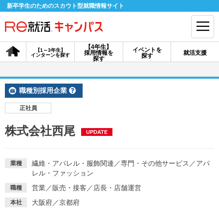
新卒学生のためのスカウト型就職情報サイト
【4年生】
イベントを
【1～3年生】
採用情報を
就活支援
インターンを探す
探す
会員登録
ログイン
探す
会員ID・パスワードを忘れた方はこちら
職種別採用企業
探す
正社員
株式会社西尾
UPDATE
【4年生】
【4年生】
【1～3年生】
採用情報を探す
説明会を探す
インターンを探す
繊維・アパレル・服飾関連
／
専門・その他サービス
／
アパ
業種
レル・ファッション
イベントを探す
スカウト
お知らせ
営業
／
販売・接客
／
店長・店舗運営
職種
大阪府／京都府
本社
就活ノウハウ・サポート