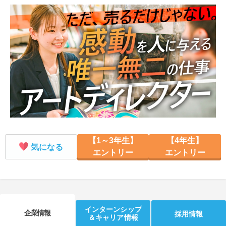
就活支援
就活コラム
就活ノウハウが満載！
お役立ち記事・相談室など
適職診断
就活チャンネル
あなたに合う仕事を診断！
動画で対策講座をチェック
就活ニュースペーパー
よくある質問
就活時事ニュースを更新
不明点があればこちら
【1～3年生】
【4年生】
気になる
エントリー
エントリー
インターンシップ
企業情報
採用情報
＆キャリア情報