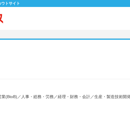
カウトサイト
業(BtoB)
／
人事・総務・労務
／
経理・財務・会計
／
生産・製造技術開