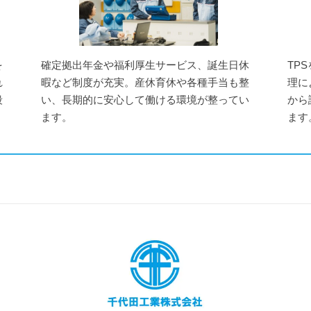
を
確定拠出年金や福利厚生サービス、誕生日休
TP
れ
暇など制度が充実。産休育休や各種手当も整
理に
段
い、長期的に安心して働ける環境が整ってい
から
ます。
ます