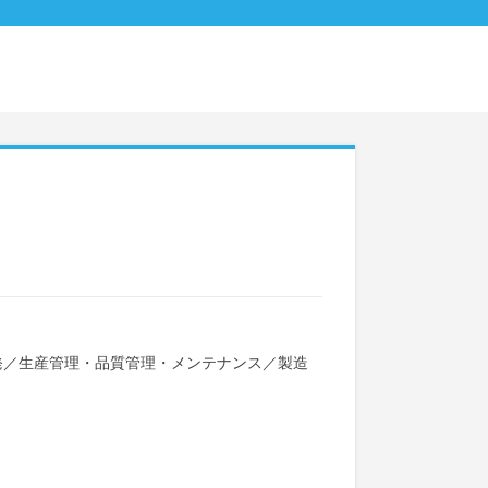
発
／
生産管理・品質管理・メンテナンス
／
製造