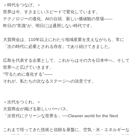
＜時代をつなげ。＞
世界は今、すさまじいスピードで変化しています。
テクノロジーの進化、AIの台頭、新しい価値観の登場――
昨日の“常識”が、明日には通用しない時代です。
大賀商会は、110年以上にわたり地域産業を支えながらも、常に
「次の時代に必要とされる存在」であり続けてきました。
広島を代表する企業として、これからはその力を日本中へ、そして
世界へと広げていきます。
“守るために進化する”――
それが、私たちの次なるステージへの決意です。
＜次代をつくれ。＞
大賀商会が掲げる新しいパーパス、
「次世代にクリーンな世界を」──Cleaner world for the Next
これまで培ってきた技術と信頼を基盤に、空気・水・エネルギーな