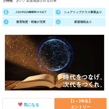
きい
／
直接感謝される仕事
の特徴
就活支援
就活コラム
シェアトップクラス事業あり
入社3年以内離職率15％以下
就活ノウハウが満載！
お役立ち記事・相談室など
教育制度・研修が充実
家賃補助あり
適職診断
就活チャンネル
あなたに合う仕事を診断！
動画で対策講座をチェック
就活ニュースペーパー
よくある質問
就活時事ニュースを更新
不明点があればこちら
【1～3年生】
気になる
エントリー