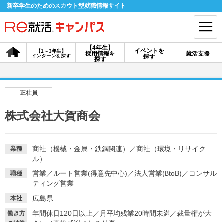
新卒学生のためのスカウト型就職情報サイト
【4年生】
イベントを
【1～3年生】
採用情報を
就活支援
インターンを探す
探す
会員登録
ログイン
探す
会員ID・パスワードを忘れた方はこちら
正社員
探す
株式会社大賀商会
【4年生】
【4年生】
【1～3年生】
採用情報を探す
説明会を探す
インターンを探す
商社（機械・金属・鉄鋼関連）
／
商社（環境・リサイク
業種
ル）
営業
／
ルート営業(得意先中心)
／
法人営業(BtoB)
／
コンサル
職種
イベントを探す
ティング営業
スカウト
お知らせ
広島県
本社
年間休日120日以上
／
月平均残業20時間未満
／
裁量権が大
就活ノウハウ・サポート
働き方