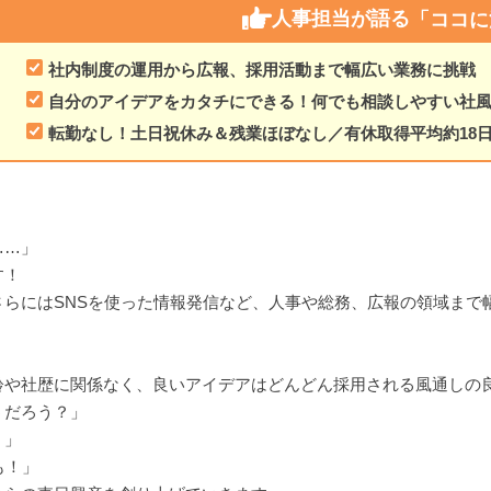
人事担当が語る
「ココに
社内制度の運用から広報、採用活動まで幅広い業務に挑戦
自分のアイデアをカタチにできる！何でも相談しやすい社
転勤なし！土日祝休み＆残業ほぼなし／有休取得平均約18
……」
す！
らにはSNSを使った情報発信など、人事や総務、広報の領域まで
齢や社歴に関係なく、良いアイデアはどんどん採用される風通しの
うだろう？」
？」
も！」