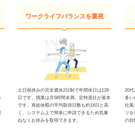
ワークライフバランスを重視
土日祝休みの完全週休2日制で年間休日は128
20
み
日です。残業は月5時間未満。定時退社が基本
多い
ま
です。有給休暇の平均取得日数も約18日と高
社風
留
く、システム上で簡単に申請できるため気兼
ツを
ねなくお休みを取得できます。
の自