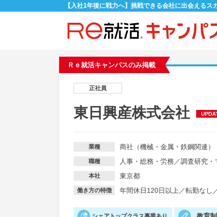
【入社1年後に戦力へ】挑戦できる会社に出会えるス
Ｒｅ就活キャンパスのみ掲載
正社員
東日興産株式会社
UPDA
商社（機械・金属・鉄鋼関連）
業種
人事・総務・労務
／
調査研究・
職種
東京都
本社
年間休日120日以上
／
転勤なし
働き方の特徴
教育
シェアトップクラス事業あり