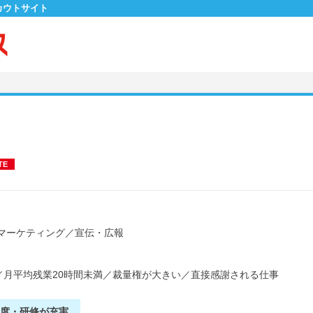
カウトサイト
TE
マーケティング
／
宣伝・広報
／
月平均残業20時間未満
／
裁量権が大きい
／
直接感謝される仕事
制度・研修が充実