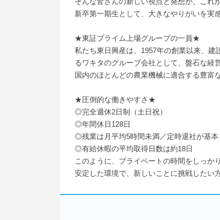
そんな皆さんの新しい視点と発想が、これ
新卒第一期生として、大きなやりがいを実
★東証プライム上場グループの一員★
私たち東日興産は、1957年の創業以来、
るワキタのグループ会社として、盤石な経
国内のほとんどの農業機械に適合する豊富
★圧倒的な働きやすさ★
◎完全週休2日制（土日祝）
◎年間休日128日
◎残業は月平均5時間未満／定時退社が基本
◎有給休暇の平均取得日数は約18日
このように、プライベートの時間をしっか
安定した環境で、新しいことに挑戦したい