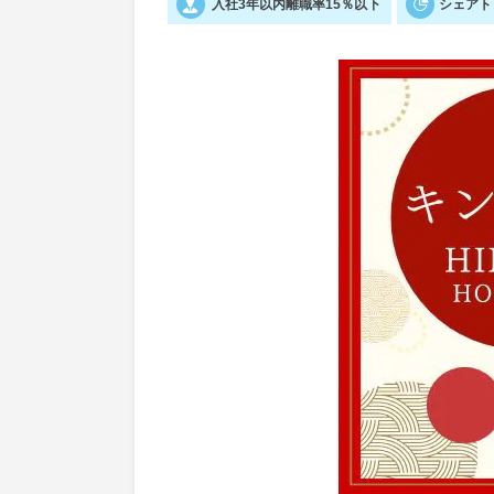
入社3年以内離職率15％以下
シェアト