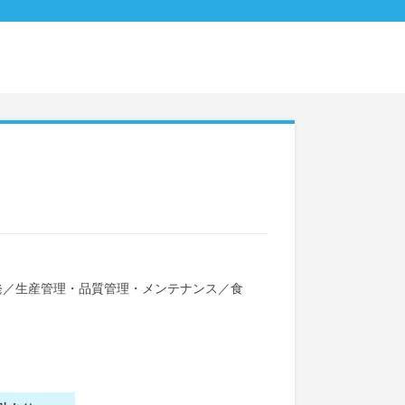
発
／
生産管理・品質管理・メンテナンス
／
食