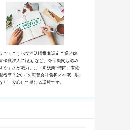
うご・こうべ女性活躍推進認定企業／健
営優良法人に認定 など、外部機関も認め
きやすさが魅力。月平均残業9時間／有給
取得率７2％／医療費会社負担／社宅・独
など、安心して働ける環境です。