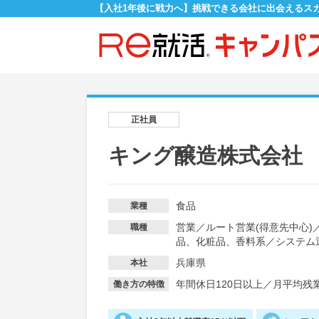
【入社1年後に戦力へ】挑戦できる会社に出会えるス
正社員
キング醸造株式会社
食品
業種
営業
／
ルート営業(得意先中心)
職種
品、化粧品、香料系
／
システム
兵庫県
本社
年間休日120日以上
／
月平均残業
働き方の特徴