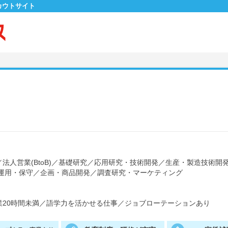
カウトサイト
／
法人営業(BtoB)
／
基礎研究
／
応用研究・技術開発
／
生産・製造技術開
運用・保守
／
企画・商品開発
／
調査研究・マーケティング
20時間未満
／
語学力を活かせる仕事
／
ジョブローテーションあり