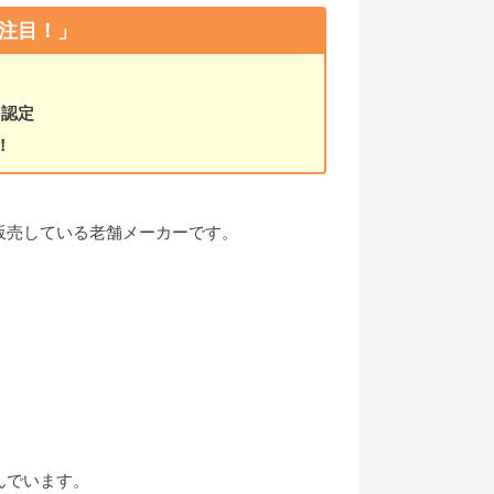
注目！」
】認定
！
販売している老舗メーカーです。
んでいます。