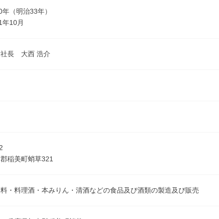
00年（明治33年）
1年10月
社長 大西 浩介
2
郡稲美町蛸草321
味料・料理酒・本みりん・清酒などの食品及び酒類の製造及び販売