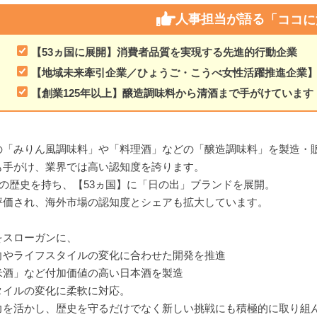
人事担当が語る
「ココに
【53ヵ国に展開】消費者品質を実現する先進的行動企業
【地域未来牽引企業／ひょうご・こうべ女性活躍推進企業
【創業125年以上】醸造調味料から清酒まで手がけています
の「みりん風調味料」や「料理酒」などの「醸造調味料」を製造・
も手がけ、業界では高い認知度を誇ります。
】の歴史を持ち、【53ヵ国】に「日の出」ブランドを展開。
評価され、海外市場の認知度とシェアも拡大しています。
をスローガンに、
向やライフスタイルの変化に合わせた開発を推進
米酒」など付加価値の高い日本酒を製造
タイルの変化に柔軟に対応。
力を活かし、歴史を守るだけでなく新しい挑戦にも積極的に取り組