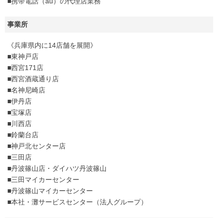
■携帯電話（au）の代理店業務
事業所
《兵庫県内に14店舗を展開》
■東神戸店
■西宮171店
■西宮酒蔵通り店
■名神尼崎店
■伊丹店
■宝塚店
■川西店
■鈴蘭台店
■神戸北センター店
■三田店
■丹波篠山店・ダイハツ丹波篠山
■三田マイカーセンター
■丹波篠山マイカーセンター
■本社・灘サービスセンター（法人グループ）