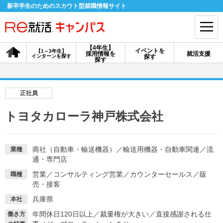
新卒学生のためのスカウト型就職情報サイト
【4年生】
イベントを
【1～3年生】
採用情報を
就活支援
インターンを探す
探す
会員登録
ログイン
探す
会員ID・パスワードを忘れた方はこちら
正社員
探す
トヨタカローラ神戸株式会社
【4年生】
【4年生】
【1～3年生】
採用情報を探す
説明会を探す
インターンを探す
商社（自動車・輸送機器）
／
輸送用機器・自動車関連
／
流
業種
通・専門店
営業
／
コンサルティング営業
／
カウンターセールス
／
販
職種
イベントを探す
売・接客
スカウト
お知らせ
兵庫県
本社
年間休日120日以上
／
裁量権が大きい
／
直接感謝される仕
就活ノウハウ・サポート
働き方