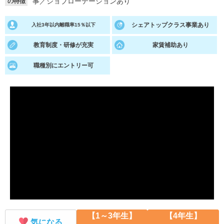
事
／
ジョブローテーションあり
の特徴
就活支援
就活コラム
シェアトップクラス事業あり
入社3年以内離職率15％以下
就活ノウハウが満載！
お役立ち記事・相談室など
教育制度・研修が充実
家賃補助あり
適職診断
就活チャンネル
職種別にエントリー可
あなたに合う仕事を診断！
動画で対策講座をチェック
就活ニュースペーパー
よくある質問
就活時事ニュースを更新
不明点があればこちら
【1～3年生】
【4年生】
気になる