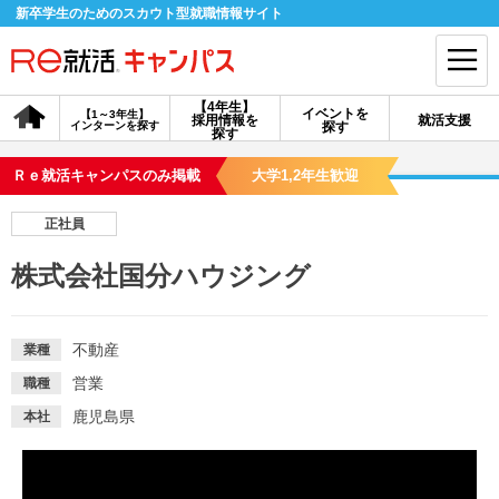
新卒学生のためのスカウト型就職情報サイト
【4年生】
イベントを
【1～3年生】
採用情報を
就活支援
インターンを探す
探す
会員登録
ログイン
探す
Ｒｅ就活キャンパスのみ掲載
大学1,2年生歓迎
会員ID・パスワードを忘れた方はこちら
正社員
探す
株式会社国分ハウジング
【4年生】
【4年生】
【1～3年生】
採用情報を探す
説明会を探す
インターンを探す
不動産
業種
営業
職種
イベントを探す
スカウト
お知らせ
鹿児島県
本社
就活ノウハウ・サポート