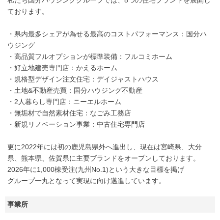
私たち国分ハウジンググループでは、8つの住宅ブランドを展開し
ております。
・県内最多シェアが為せる最高のコストパフォーマンス：国分ハ
ウジング
・高品質フルオプションが標準装備：フルコミホーム
・好立地建売専門店：かえるホーム
・規格型デザイン注文住宅：デイジャストハウス
・土地&不動産売買：国分ハウジング不動産
・2人暮らし専門店：ニーエルホーム
・無垢材で自然素材住宅：なごみ工務店
・新規リノベーション事業：中古住宅専門店
更に2022年には初の鹿児島県外へ進出し、現在は宮崎県、大分
県、熊本県、佐賀県に主要ブランドをオープンしております。
2026年に1,000棟受注(九州No.1)という大きな目標を掲げ
グループ一丸となって実現に向け邁進しています。
事業所