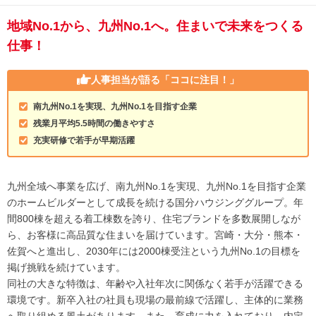
地域No.1から、九州No.1へ。住まいで未来をつくる
仕事！
人事担当が語る
「ココに注目！」
南九州No.1を実現、九州No.1を目指す企業
残業月平均5.5時間の働きやすさ
充実研修で若手が早期活躍
九州全域へ事業を広げ、南九州No.1を実現、九州No.1を目指す企業
のホームビルダーとして成長を続ける国分ハウジンググループ。年
間800棟を超える着工棟数を誇り、住宅ブランドを多数展開しなが
ら、お客様に高品質な住まいを届けています。宮崎・大分・熊本・
佐賀へと進出し、2030年には2000棟受注という九州No.1の目標を
掲げ挑戦を続けています。
同社の大きな特徴は、年齢や入社年次に関係なく若手が活躍できる
環境です。新卒入社の社員も現場の最前線で活躍し、主体的に業務