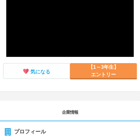
就活支援
就活コラム
就活ノウハウが満載！
お役立ち記事・相談室など
適職診断
就活チャンネル
あなたに合う仕事を診断！
動画で対策講座をチェック
就活ニュースペーパー
よくある質問
就活時事ニュースを更新
不明点があればこちら
【1～3年生】
気になる
エントリー
企業情報
プロフィール