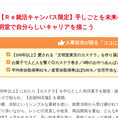
【Ｒｅ就活キャンパス限定】手しごとを未来
明堂で自分らしいキャリアを描こう
人事担当が語る
「ココに
【100年以上】愛される「文明堂東京のカステラ」を作り届
お菓子で人と人を繋ぐ◎カステラ巻き／3時のおやつあんぱ
平均有休取得率82％／産育休取得率ほぼ100％／住宅手当な
【100年以上】にわたり【カステラ】を中心とした和洋菓子を製造・
ズで知られ、【全国94店舗】を展開。
砂糖、水飴というシンプルな素材を使い、創業当時から受け継がれ
寄り添いながら、レシピの見直しや改良、商品開発を重ね、どんな
明堂】と言われるほど、高い知名度を誇り、長年にわたって地域・