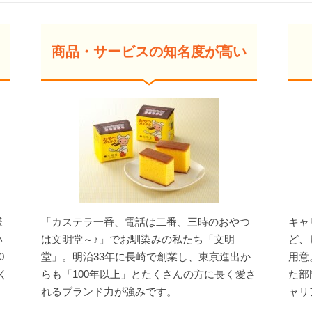
商品・サービスの知名度が高い
様
「カステラ一番、電話は二番、三時のおやつ
キャ
い
は文明堂～♪」でお馴染みの私たち「文明
ど、
0
堂」。明治33年に長崎で創業し、東京進出か
用意
く
らも「100年以上」とたくさんの方に長く愛さ
た部
れるブランド力が強みです。
ャリ