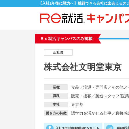
【入社1年後に戦力へ】挑戦できる会社に出会えるス
Ｒｅ就活キャンパスのみ掲載
正社員
株式会社文明堂東京
食品
／
流通・専門店
／
その他メ
業種
販売・接客
／
製造スタッフ(医
職種
東京都
本社
語学力を活かせる仕事
／
直接感
働き方の特徴
職種
入社3年以内離職率15％以下