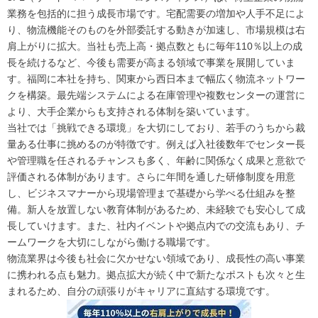
業務を包括的に担う成長市場です。宅配需要の増加や人手不足によ
り、物流機能そのものを外部委託する動きが加速し、市場規模は右
肩上がりに拡大。当社も売上高・拠点数ともに毎年110％以上の成
長を続けるなど、今後も需要が高まる領域で事業を展開していま
す。福岡に本社を持ち、関東から西日本まで幅広く物流ネットワー
クを構築。最先端システムによる在庫管理や複数センターの運営に
より、大手企業からも支持される体制を築いています。
当社では「挑戦できる環境」を大切にしており、若手のうちから裁
量ある仕事に挑めるのが特徴です。例えば入社後数年でセンター長
や管理職を任されるチャンスも多く、年齢に関係なく成果と意欲で
評価される体制があります。さらに年間を通した研修制度を用意
し、ビジネスマナーから現場管理まで基礎から学べる仕組みを整
備。新人を放置しない教育体制があるため、未経験でも安心して成
長していけます。また、社内イベントや拠点内での交流もあり、チ
ームワークを大切にしながら働ける職場です。
物流業界は今後も社会に欠かせない領域であり、成長性の高い事業
に携われる点も魅力。拠点拡大が続く中で新たなポストも次々と生
まれるため、自分の頑張りがキャリアに直結する環境です。