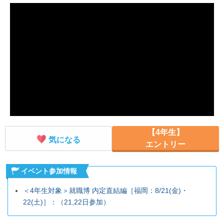
就活支援
就活コラム
就活ノウハウが満載！
お役立ち記事・相談室など
適職診断
就活チャンネル
あなたに合う仕事を診断！
動画で対策講座をチェック
就活ニュースペーパー
よくある質問
就活時事ニュースを更新
不明点があればこちら
【4年生】
気になる
エントリー
イベント参加情報
＜4年生対象＞就職博 内定直結編［福岡：8/21(金)・
22(土)］：（21,22日参加）