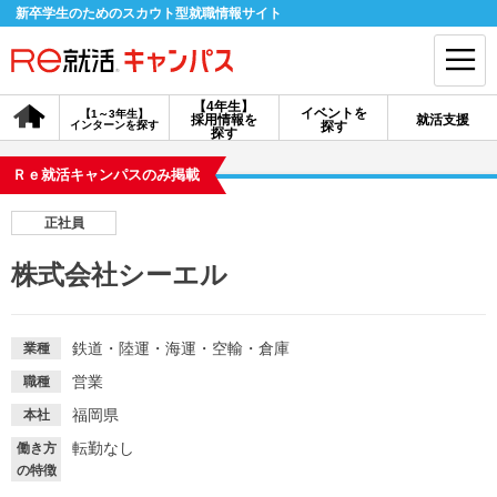
新卒学生のためのスカウト型就職情報サイト
【4年生】
イベントを
【1～3年生】
採用情報を
就活支援
インターンを探す
探す
会員登録
ログイン
探す
Ｒｅ就活キャンパスのみ掲載
会員ID・パスワードを忘れた方はこちら
正社員
探す
株式会社シーエル
【4年生】
【4年生】
【1～3年生】
採用情報を探す
説明会を探す
インターンを探す
鉄道・陸運・海運・空輸・倉庫
業種
営業
職種
イベントを探す
スカウト
お知らせ
福岡県
本社
転勤なし
働き方
の特徴
就活ノウハウ・サポート