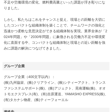
不足や労働環境の変化、燃料費高騰といった課題が浮き彫りにな
りました。
しかし、私たちはこれをチャンスと捉え、現場との距離を大切に
したコンパクトな組織体制を築くことで、チームワークの強化と
迅速かつ柔軟な意思決定ができる組織体制を実現。業界全体が「2
024年問題」や「2030年問題」に象徴される労働力不足や環境変
化に直面する中、コンパクトな組織体制と現場との近い距離を強
みに課題の解決につなげてきました。
グループ企業
グループ企業（400文字以内）：
(株)九州協栄、(株)クリアライン、(株)シティーアクト、トランス
ファシステムサポート(株)、(株)アジェクト、晃南運輸(株)、オオ
トモエクスプレス(有)、(有)吉原運送、YAMASHO EXPRESS(株)、
(有)タカナシ物産、(株)ティーフォーエル
連絡先