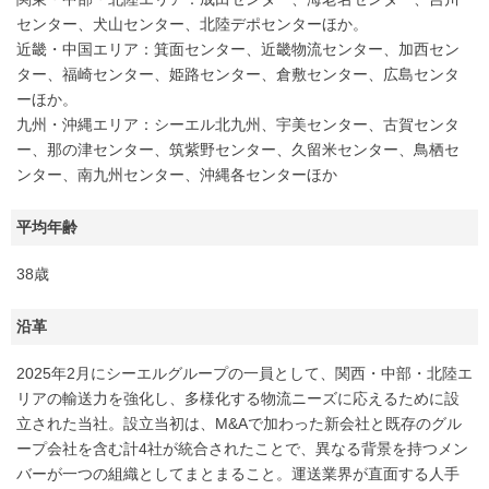
センター、犬山センター、北陸デポセンターほか。
近畿・中国エリア：箕面センター、近畿物流センター、加西セン
ター、福崎センター、姫路センター、倉敷センター、広島センタ
ーほか。
九州・沖縄エリア：シーエル北九州、宇美センター、古賀センタ
ー、那の津センター、筑紫野センター、久留米センター、鳥栖セ
ンター、南九州センター、沖縄各センターほか
平均年齢
38歳
沿革
2025年2月にシーエルグループの一員として、関西・中部・北陸エ
リアの輸送力を強化し、多様化する物流ニーズに応えるために設
立された当社。設立当初は、M&Aで加わった新会社と既存のグル
ープ会社を含む計4社が統合されたことで、異なる背景を持つメン
バーが一つの組織としてまとまること。運送業界が直面する人手