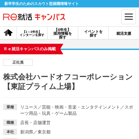
新卒学生のためのスカウト型就職情報サイト
【4年生】
イベントを
【1～3年生】
採用情報を
就活支援
インターンを探す
探す
会員登録
ログイン
探す
Ｒｅ就活キャンパスのみ掲載
会員ID・パスワードを忘れた方はこちら
正社員
探す
株式会社ハードオフコーポレーション
【東証プライム上場】
【4年生】
【4年生】
【1～3年生】
採用情報を探す
説明会を探す
インターンを探す
リユース
／
芸能・映画・音楽・エンタテインメント
／
スポ
業種
ーツ用品・玩具・ゲーム製品
イベントを探す
スカウト
お知らせ
店長・店舗運営
職種
新潟県／東京都
本社
就活ノウハウ・サポート