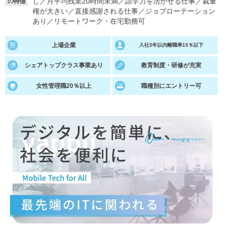
し
／
月平均残業20時間未満
／
語学力を活かせる仕事
／
裁量
の特徴
権が大きい
／
直接感謝される仕事
／
ジョブローテーション
就活支援
就活コラム
あり
／
リモートワーク・在宅勤務可
就活ノウハウが満載！
お役立ち記事・相談室など
上場企業
入社3年以内離職率15％以下
適職診断
就活チャンネル
シェアトップクラス事業あり
教育制度・研修が充実
あなたに合う仕事を診断！
動画で対策講座をチェック
女性管理職20％以上
職種別にエントリー可
就活ニュースペーパー
よくある質問
就活時事ニュースを更新
不明点があればこちら