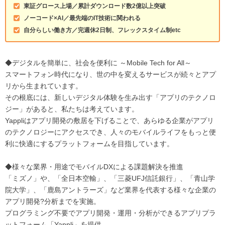
東証グロース上場／累計ダウンロード数2億以上突破
ノーコード×AI／最先端のIT技術に関われる
自分らしい働き方／完週休2日制、フレックスタイム制etc
◆デジタルを簡単に、社会を便利に ～Mobile Tech for All～
スマートフォン時代になり、世の中を変えるサービスが続々とアプ
リから生まれています。
その根底には、新しいデジタル体験を生み出す「アプリのテクノロ
ジー」があると、私たちは考えています。
Yappliはアプリ開発の敷居を下げることで、あらゆる企業がアプリ
のテクノロジーにアクセスでき、人々のモバイルライフをもっと便
利に快適にするプラットフォームを目指しています。
◆様々な業界・用途でモバイルDXによる課題解決を推進
「ミズノ」や、「全日本空輸」、「三菱UFJ信託銀行」、「青山学
院大学」、「鹿島アントラーズ」など業界を代表する様々な企業の
アプリ開発?分析までを実施。
プログラミング不要でアプリ開発・運用・分析ができるアプリプラ
ットフォーム「Yappli」を提供。