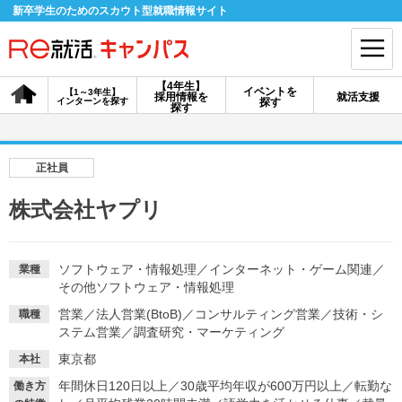
新卒学生のためのスカウト型就職情報サイト
【4年生】
イベントを
【1～3年生】
採用情報を
就活支援
インターンを探す
探す
会員登録
ログイン
探す
会員ID・パスワードを忘れた方はこちら
正社員
探す
株式会社ヤプリ
【4年生】
【4年生】
【1～3年生】
採用情報を探す
説明会を探す
インターンを探す
ソフトウェア・情報処理
／
インターネット・ゲーム関連
／
業種
その他ソフトウェア・情報処理
営業
／
法人営業(BtoB)
／
コンサルティング営業
／
技術・シ
職種
イベントを探す
ステム営業
／
調査研究・マーケティング
スカウト
お知らせ
東京都
本社
年間休日120日以上
／
30歳平均年収が600万円以上
／
転勤な
就活ノウハウ・サポート
働き方