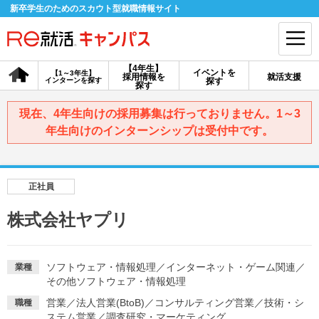
新卒学生のためのスカウト型就職情報サイト
【4年生】
イベントを
【1～3年生】
採用情報を
就活支援
インターンを探す
探す
会員登録
ログイン
探す
現在、4年生向けの採用募集は行っておりません。1～3
会員ID・パスワードを忘れた方はこちら
年生向けのインターンシップは受付中です。
探す
正社員
【4年生】
【4年生】
【1～3年生】
採用情報を探す
説明会を探す
インターンを探す
株式会社ヤプリ
イベントを探す
スカウト
お知らせ
ソフトウェア・情報処理
／
インターネット・ゲーム関連
／
業種
その他ソフトウェア・情報処理
営業
／
法人営業(BtoB)
／
コンサルティング営業
／
技術・シ
職種
就活ノウハウ・サポート
ステム営業
／
調査研究・マーケティング