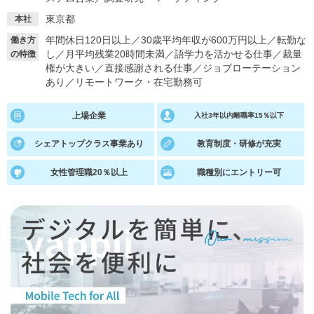
東京都
本社
就活支援
就活コラム
年間休日120日以上
／
30歳平均年収が600万円以上
／
転勤な
働き方
就活ノウハウが満載！
お役立ち記事・相談室など
し
／
月平均残業20時間未満
／
語学力を活かせる仕事
／
裁量
の特徴
権が大きい
／
直接感謝される仕事
／
ジョブローテーション
適職診断
就活チャンネル
あり
／
リモートワーク・在宅勤務可
あなたに合う仕事を診断！
動画で対策講座をチェック
上場企業
入社3年以内離職率15％以下
就活ニュースペーパー
よくある質問
シェアトップクラス事業あり
教育制度・研修が充実
就活時事ニュースを更新
不明点があればこちら
女性管理職20％以上
職種別にエントリー可