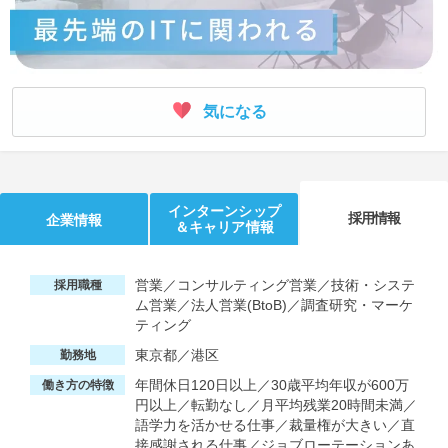
気になる
インターンシップ
採用情報
企業情報
＆キャリア情報
営業／コンサルティング営業／技術・システ
採用職種
ム営業／法人営業(BtoB)／調査研究・マーケ
ティング
東京都／港区
勤務地
年間休日120日以上／30歳平均年収が600万
働き方の特徴
円以上／転勤なし／月平均残業20時間未満／
語学力を活かせる仕事／裁量権が大きい／直
接感謝される仕事／ジョブローテーションあ