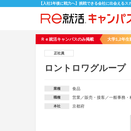
【入社1年後に戦力へ】挑戦できる会社に出会えるス
Ｒｅ就活キャンパスのみ掲載
大学1,2年生
正社員
ロントロワグループ
食品
業種
営業
／
販売・接客
／
一般事務・
職種
京都府
本社