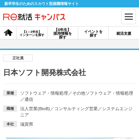
新卒学生のためのスカウト型就職情報サイト
【4年生】
イベントを
【1～3年生】
採用情報を
就活支援
インターンを探す
探す
会員登録
ログイン
探す
会員ID・パスワードを忘れた方はこちら
正社員
探す
日本ソフト開発株式会社
【4年生】
【4年生】
【1～3年生】
採用情報を探す
説明会を探す
インターンを探す
ソフトウェア・情報処理
／
その他ソフトウェア・情報処理
業種
／
通信
法人営業(BtoB)
／
コンサルティング営業
／
システムエンジ
職種
イベントを探す
ニア
スカウト
お知らせ
滋賀県
本社
就活ノウハウ・サポート