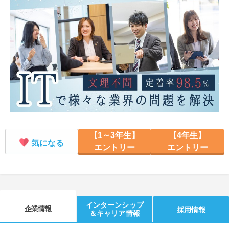
就活支援
就活コラム
就活ノウハウが満載！
お役立ち記事・相談室など
適職診断
就活チャンネル
あなたに合う仕事を診断！
動画で対策講座をチェック
就活ニュースペーパー
よくある質問
就活時事ニュースを更新
不明点があればこちら
【1～3年生】
【4年生】
気になる
エントリー
エントリー
インターンシップ
企業情報
採用情報
＆キャリア情報