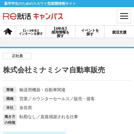
新卒学生のためのスカウト型就職情報サイト
【4年生】
イベントを
【1～3年生】
採用情報を
就活支援
インターンを探す
探す
会員登録
ログイン
探す
会員ID・パスワードを忘れた方はこちら
正社員
探す
株式会社ミナミシマ自動車販売
【4年生】
【4年生】
【1～3年生】
採用情報を探す
説明会を探す
インターンを探す
輸送用機器・自動車関連
業種
営業
／
カウンターセールス
／
販売・接客
職種
奈良県
本社
イベントを探す
スカウト
お知らせ
転勤なし
／
直接感謝される仕事
働き方
の特徴
就活ノウハウ・サポート