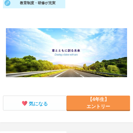
教育制度・研修が充実
就活支援
就活コラム
就活ノウハウが満載！
お役立ち記事・相談室など
適職診断
就活チャンネル
あなたに合う仕事を診断！
動画で対策講座をチェック
就活ニュースペーパー
よくある質問
就活時事ニュースを更新
不明点があればこちら
【4年生】
気になる
エントリー