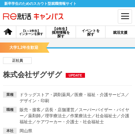
新卒学生のためのスカウト型就職情報サイト
【4年生】
イベントを
【1～3年生】
採用情報を
就活支援
インターンを探す
探す
会員登録
ログイン
探す
大学1,2年生歓迎
会員ID・パスワードを忘れた方はこちら
正社員
探す
株式会社ザグザグ
UPDATE
【4年生】
【4年生】
【1～3年生】
採用情報を探す
説明会を探す
インターンを探す
ドラッグストア・調剤薬局
／
医療・福祉・介護サービス
／
業種
デザイン・印刷
販売・接客
／
店長・店舗運営
／
スーパーバイザー・バイヤ
職種
イベントを探す
スカウト
お知らせ
ー
／
薬剤師
／
理学療法士
／
作業療法士
／
社会福祉士
／
介護
福祉士
／
ケアワーカー・介護士・社会福祉士
就活ノウハウ・サポート
岡山県
本社