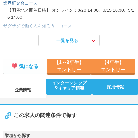
業界研究会コース
【開催地／開催日時】 オンライン：9/5 17:00
【開催地／開催日時】 オンライン：8/20 14:00、9/15 10:30、9/1
5 14:00
ザグザグで働く人を知ろう！コース
【開催地／開催日時】 オンライン：8/13 16:00、8/19 11:00、9/1
2 11:00
一覧を見る
ザグザグを知ろう！コース
【開催地／開催日時】 オンライン：8/11 14:00、8/23 10:30、8/2
【1～3年生】
【4年生】
3 14:00、8/31 14:00
気になる
エントリー
エントリー
※管理栄養士・栄養士課程の方向け※ザグザグを知ろう！コース
【開催地／開催日時】 オンライン：8/22 10:30、8/22 14:00、9/1
インターンシップ
3 10:30、9/13 14:00 岡山県：8/17 10:30 広島県：8/23 14:00
採用情報
＆キャリア情報
企業情報
ザグザグ流★接客スキル コース
【開催地／開催日時】 岡山県：8/17 14:00 広島県：8/9 10:30
体験型勉強会コース
この求人の関連条件で探す
【開催地／開催日時】 大阪府：8/29 14:00
※管理栄養士・栄養士課程の方向け※育児栄養相談コース
【開催地／開催日時】 オンライン：9/5 10:30、9/5 14:00 大阪
業種から探す