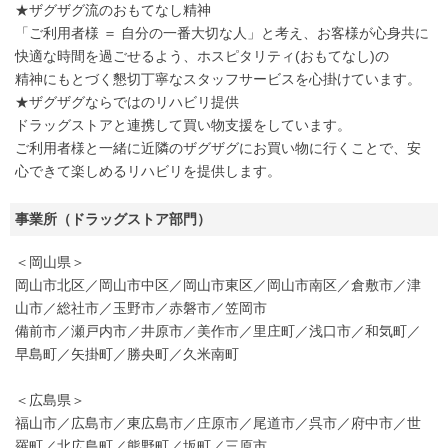
★ザグザグ流のおもてなし精神
「ご利用者様 ＝ 自分の一番大切な人」と考え、お客様が心身共に
快適な時間を過ごせるよう、ホスピタリティ(おもてなし)の
精神にもとづく懇切丁寧なスタッフサービスを心掛けています。
★ザグザグならではのリハビリ提供
ドラッグストアと連携して買い物支援をしています。
ご利用者様と一緒に近隣のザグザグにお買い物に行くことで、安
心できて楽しめるリハビリを提供します。
事業所（ドラッグストア部門）
＜岡山県＞
岡山市北区／岡山市中区／岡山市東区／岡山市南区／倉敷市／津
山市／総社市／玉野市／赤磐市／笠岡市
備前市／瀬戸内市／井原市／美作市／里庄町／浅口市／和気町／
早島町／矢掛町／勝央町／久米南町
＜広島県＞
福山市／広島市／東広島市／庄原市／尾道市／呉市／府中市／世
羅町／北広島町／熊野町／坂町／三原市