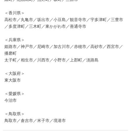
＜香川県＞
高松市／丸亀市／坂出市／小豆島／観音寺市／宇多津町／三豊市
／多度津町／三木町／東かがわ市／善通寺市
＜兵庫県＞
姫路市／神戸市／尼崎市／加古川市／赤穂市／高砂市／西宮市／
播磨町
太子町／相生市／川西市／小野市／上郡町／淡路島
＜大阪府＞
東大阪市
＜愛媛県＞
今治市
＜鳥取県＞
鳥取市／倉吉市／米子市／境港市