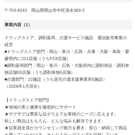
〒703-8243 岡山県岡山市中区清水369-2
事業内容（1）
ドラッグストア、調剤薬局、介護サービス施設、通信販売事業の
経営
■ドラッグストア部門：岡山・香川・広島・兵庫・大阪・鳥取・愛
媛県内に221店舗（うちFC8店舗）
■調剤薬局部門：岡山・香川・広島・大阪府内に調剤併設・調剤単
独店舗50店舗（うち調剤単独5店舗）
■介護部門：22施設（うち居宅介護支援事業所5施設）
（2026年1月現在）
【ドラッグストア部門】
★地域の美と健康を徹底的にサポート
★ザグザグは豊富な品ぞろえでお客様のニーズに応えます。
欲しい商品はもちろん、どんな悩みも解決できます。
★従業員全員がカウンセリング能力を磨き、安心・納得して商品
を買っていただける、そんなドラッグストアを目指していま