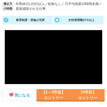
年間休日120日以上
／
転勤なし
／
月平均残業20時間未満
／
働き方
就活支援
就活コラム
直接感謝される仕事
の特徴
就活ノウハウが満載！
お役立ち記事・相談室など
教育制度・研修が充実
女性管理職20％以上
適職診断
就活チャンネル
あなたに合う仕事を診断！
動画で対策講座をチェック
就活ニュースペーパー
よくある質問
就活時事ニュースを更新
不明点があればこちら
【1～3年生】
【4年生】
気になる
エントリー
エントリー