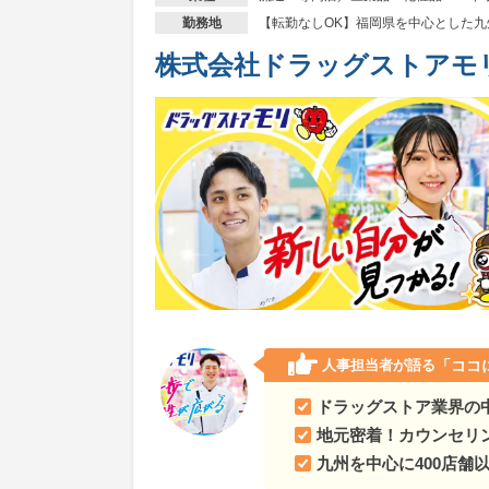
東京都
『極めて感じの良い応対』を合言葉に、
【転勤なしOK】福岡県を中心とした
勤務地
神奈川県
『極めて感じの良い応対』を合言葉に
株式会社ドラッグストアモ
静岡県
『極めて感じの良い応対』を合言葉に、
愛知県
『極めて感じの良い応対』を合言葉に、
人事担当者が語る
「ココ
ドラッグストア業界の中
地元密着！カウンセリ
九州を中心に400店舗