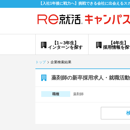
【入社1年後に戦力へ】挑戦できる会社に出会えるス
【1～3年生】
【4年生】
インターンを探す
採用情報を探
トップ
企業検索結果
薬剤師の新卒採用求人・就職活動
薬剤師
職種