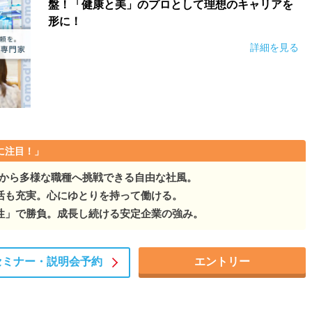
盤！「健康と美」のプロとして理想のキャリアを
テージに適した、質の高いトータ…
形に！
テージに適した、質の高いトータ…
詳細を見る
ステージに適した、質の高いトータ…
テージに適した、質の高いトータ…
ージに適した、質の高いトータ…
に注目！」
テージに適した、質の高いトータ…
手から多様な職種へ挑戦できる自由な社風。
活も充実。心にゆとりを持って働ける。
フステージに適した、質の高いトータ…
性」で勝負。成長し続ける安定企業の強み。
ジに適した、質の高いトータ…
セミナー・
説明会予約
エントリー
ステージに適した、質の高いトータ…
ステージに適した、質の高いトータ…