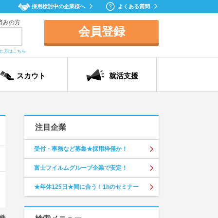
採用検討中の企業様へ
よくある質問
済みの方
会員登録
れた方はこちら
スカウト
就活支援
注目企業
受付・事務など募集★採用枠僅か！
富士フイルムグループ企業で安定！
★年休125日★間に合う！1hのセミナー
件