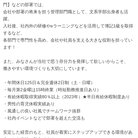
門】などの部署では、
会社や部署の将来を担う管理部門職として、文系学部出身者も活
躍。
入社後、社内外の研修やeラーニングなどを活用して簿記1級を取得
するなど、
各部門で専門性を高め、会社や社員を支える大きな役割を担ってい
ます！
また、みなさんが当社で思う存分力を発揮して欲しいからこそ、
働きやすい環境づくりも大切にしています。
・年間休日125日＆完全週休2日制（土・日曜）
・毎月第2金曜は15時終業（時短勤務推進日あり）
・有給休暇取得実績80％以上（2023年）★半日有給休暇制度あり
・男性の育児休暇実績あり
・風通しの良い社風でチームワーク抜群
・社内イベントなどで部署を超えた交流も
安定した経営のもと、社員が着実にステップアップできる環境があ