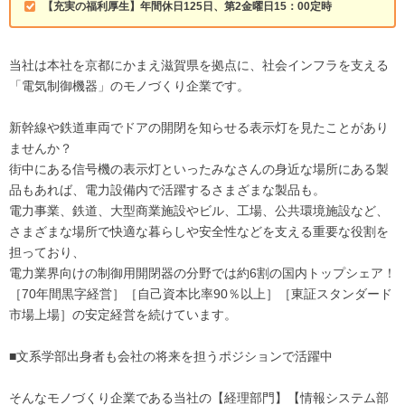
【充実の福利厚生】年間休日125日、第2金曜日15：00定時
当社は本社を京都にかまえ滋賀県を拠点に、社会インフラを支える
「電気制御機器」のモノづくり企業です。
新幹線や鉄道車両でドアの開閉を知らせる表示灯を見たことがあり
ませんか？
街中にある信号機の表示灯といったみなさんの身近な場所にある製
品もあれば、電力設備内で活躍するさまざまな製品も。
電力事業、鉄道、大型商業施設やビル、工場、公共環境施設など、
さまざまな場所で快適な暮らしや安全性などを支える重要な役割を
担っており、
電力業界向けの制御用開閉器の分野では約6割の国内トップシェア！
［70年間黒字経営］［自己資本比率90％以上］［東証スタンダード
市場上場］の安定経営を続けています。
■文系学部出身者も会社の将来を担うポジションで活躍中
そんなモノづくり企業である当社の【経理部門】【情報システム部