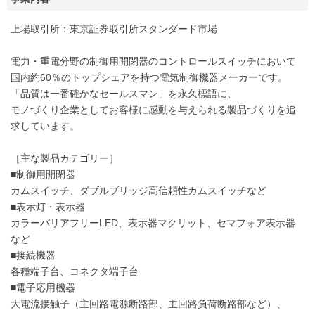
上場取引所：東京証券取引所スタンダード市場
電力・重電分野の制御用開閉器のコントロールスイッチにおいて
国内約60％のトップシェアを持つ電気制御機器メーカーです。
「品質は一番確かなセールスマン」を永久標語に、
モノづくり企業としてお客様に感動を与えられる製品づくりを追
求しています。
［主な製品カテゴリー］
■制御用開閉器
カムスイッチ、ダブルブリッジ高信頼性カムスイッチなど
■表示灯・表示器
カラーバリアフリーLED、表示器マクリット、セマフォア表示器
など
■接続機器
各種端子台、コネクタ端子台
■電子応用機器
大電流接触子（主回路電源断路部、主回路負荷断路部など）、