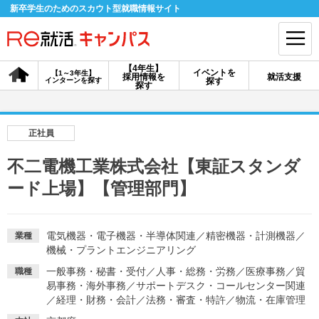
新卒学生のためのスカウト型就職情報サイト
【4年生】
イベントを
【1～3年生】
採用情報を
就活支援
インターンを探す
探す
会員登録
ログイン
探す
会員ID・パスワードを忘れた方はこちら
正社員
探す
不二電機工業株式会社【東証スタンダ
ード上場】【管理部門】
【4年生】
【4年生】
【1～3年生】
採用情報を探す
説明会を探す
インターンを探す
電気機器・電子機器・半導体関連
／
精密機器・計測機器
／
業種
機械・プラントエンジニアリング
イベントを探す
スカウト
お知らせ
一般事務・秘書・受付
／
人事・総務・労務
／
医療事務
／
貿
職種
易事務・海外事務
／
サポートデスク・コールセンター関連
／
経理・財務・会計
／
法務・審査・特許
／
物流・在庫管理
就活ノウハウ・サポート