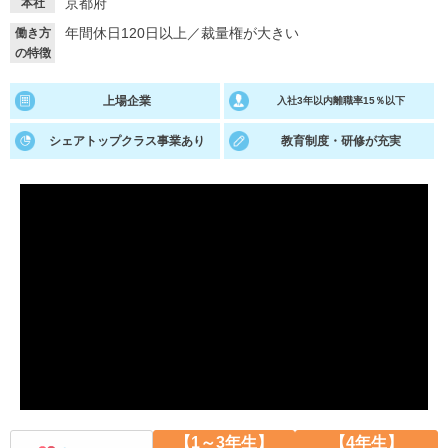
京都府
本社
年間休日120日以上
／
裁量権が大きい
働き方
就活支援
就活コラム
の特徴
就活ノウハウが満載！
お役立ち記事・相談室など
上場企業
入社3年以内離職率15％以下
適職診断
就活チャンネル
あなたに合う仕事を診断！
動画で対策講座をチェック
シェアトップクラス事業あり
教育制度・研修が充実
就活ニュースペーパー
よくある質問
就活時事ニュースを更新
不明点があればこちら
【1～3年生】
【4年生】