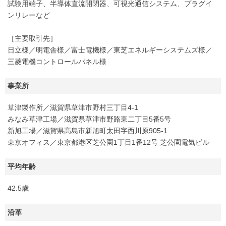
試験用端子、半導体直流開閉器、可視光通信システム、プラグイ
ンリレーなど
［主要取引先］
日立様／明電舎様／富士電機様／東芝エネルギーシステムズ様／
三菱電機コントロールパネル様
事業所
草津製作所／滋賀県草津市野村三丁目4-1
みなみ草津工場／滋賀県草津市野路東二丁目5番5号
新旭工場／滋賀県高島市新旭町太田字西川原905-1
東京オフィス／東京都港区芝公園1丁目1番12号 芝公園電気ビル
平均年齢
42.5歳
沿革