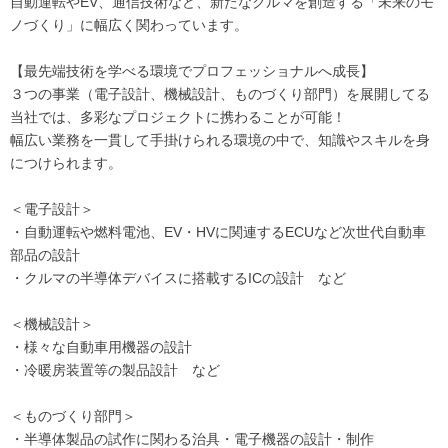
自動運転やEV、通信技術など、新たなクルマを創造する「未来のモ
ノづくり」に幅広く関わっています。
【最先端技術を学べる環境でプロフェッショナルへ成長】
３つの事業（電子設計、機械設計、ものづくり部門）を展開してる
当社では、多彩なプロジェクトに携わることが可能！
幅広い業務を一貫して手掛けられる環境の中で、知識やスキルを身
につけられます。
＜電子設計＞
・自動運転や燃料電池、EV・HVに関連するECUなど次世代自動車
部品の設計
・クルマの半導体デバイスに搭載するICの設計 など
＜機械設計＞
・様々な自動車用機器の設計
・冷暖房装置等の製品設計 など
＜ものづくり部門＞
・半導体製品の試作に関わる治具・電子機器の設計・制作