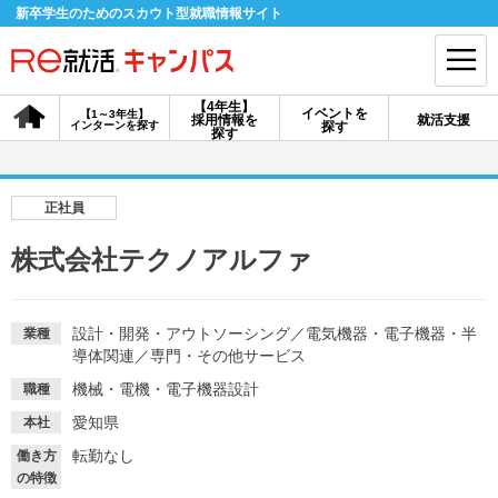
新卒学生のためのスカウト型就職情報サイト
【4年生】
イベントを
【1～3年生】
採用情報を
就活支援
インターンを探す
探す
会員登録
ログイン
探す
会員ID・パスワードを忘れた方はこちら
正社員
探す
株式会社テクノアルファ
【4年生】
【4年生】
【1～3年生】
採用情報を探す
説明会を探す
インターンを探す
設計・開発・アウトソーシング
／
電気機器・電子機器・半
業種
導体関連
／
専門・その他サービス
機械・電機・電子機器設計
職種
イベントを探す
スカウト
お知らせ
愛知県
本社
転勤なし
働き方
就活ノウハウ・サポート
の特徴