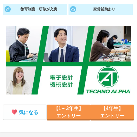
教育制度・研修が充実
家賃補助あり
就活支援
就活コラム
就活ノウハウが満載！
お役立ち記事・相談室など
適職診断
就活チャンネル
あなたに合う仕事を診断！
動画で対策講座をチェック
就活ニュースペーパー
よくある質問
就活時事ニュースを更新
不明点があればこちら
【1～3年生】
【4年生】
気になる
エントリー
エントリー