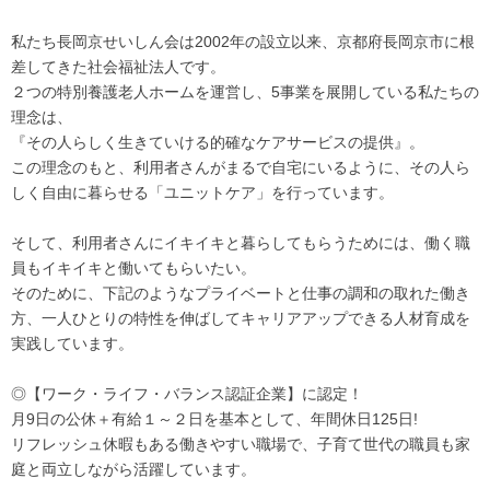
私たち長岡京せいしん会は2002年の設立以来、京都府長岡京市に根
差してきた社会福祉法人です。
２つの特別養護老人ホームを運営し、5事業を展開している私たちの
理念は、
『その人らしく生きていける的確なケアサービスの提供』。
この理念のもと、利用者さんがまるで自宅にいるように、その人ら
しく自由に暮らせる「ユニットケア」を行っています。
そして、利用者さんにイキイキと暮らしてもらうためには、働く職
員もイキイキと働いてもらいたい。
そのために、下記のようなプライベートと仕事の調和の取れた働き
方、一人ひとりの特性を伸ばしてキャリアアップできる人材育成を
実践しています。
◎【ワーク・ライフ・バランス認証企業】に認定！
月9日の公休＋有給１～２日を基本として、年間休日125日!
リフレッシュ休暇もある働きやすい職場で、子育て世代の職員も家
庭と両立しながら活躍しています。