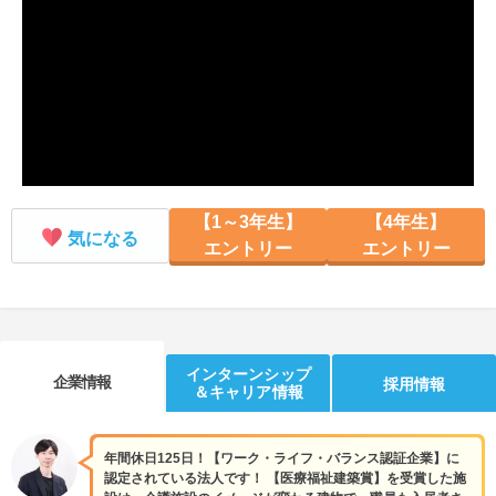
就活支援
就活コラム
就活ノウハウが満載！
お役立ち記事・相談室など
適職診断
就活チャンネル
あなたに合う仕事を診断！
動画で対策講座をチェック
就活ニュースペーパー
よくある質問
【1～3年生】
【4年生】
就活時事ニュースを更新
不明点があればこちら
気になる
エントリー
エントリー
インターンシップ
企業情報
採用情報
＆キャリア情報
年間休日125日！【ワーク・ライフ・バランス認証企業】に
認定されている法人です！ 【医療福祉建築賞】を受賞した施