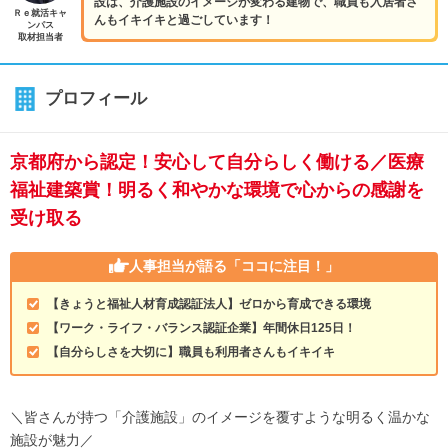
設は、介護施設のイメージが変わる建物で、職員も入居者さ
Ｒｅ就活キャ
んもイキイキと過ごしています！
ンパス
取材担当者
プロフィール
京都府から認定！安心して自分らしく働ける／医療
福祉建築賞！明るく和やかな環境で心からの感謝を
受け取る
人事担当が語る
「ココに注目！」
【きょうと福祉人材育成認証法人】ゼロから育成できる環境
【ワーク・ライフ・バランス認証企業】年間休日125日！
【自分らしさを大切に】職員も利用者さんもイキイキ
＼皆さんが持つ「介護施設」のイメージを覆すような明るく温かな
施設が魅力／