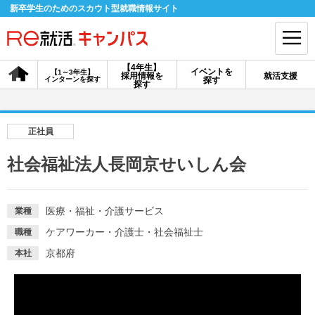
新卒学生のためのスカウト型就職情報サイト
【4年生】
イベントを
【1～3年生】
採用情報を
就活支援
インターンを探す
探す
会員登録
ログイン
探す
会員ID・パスワードを忘れた方はこちら
正社員
探す
社会福祉法人長岡京せいしん会
【4年生】
【4年生】
【1～3年生】
採用情報を探す
説明会を探す
インターンを探す
医療・福祉・介護サービス
業種
ケアワーカー・介護士・社会福祉士
職種
京都府
本社
イベントを探す
スカウト
お知らせ
就活ノウハウ・サポート