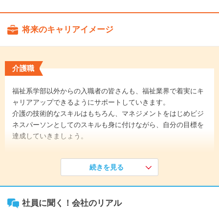
将来のキャリアイメージ
介護職
福祉系学部以外からの入職者の皆さんも、福祉業界で着実にキ
ャリアアップできるようにサポートしていきます。
介護の技術的なスキルはもちろん、マネジメントをはじめビジ
ネスパーソンとしてのスキルも身に付けながら、自分の目標を
達成していきましょう。
《入社1年目》
続きを見る
新入社員研修後、配属されたユニットで、介護の基礎を学んで
いきます。まずは一人でケアできることを目指し、2ヶ月目か
らは夜勤も経験していただきます。
社員に聞く！会社のリアル
↓
《入社3年目》