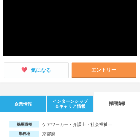
就活支援
就活コラム
就活ノウハウが満載！
お役立ち記事・相談室など
適職診断
就活チャンネル
あなたに合う仕事を診断！
動画で対策講座をチェック
就活ニュースペーパー
よくある質問
就活時事ニュースを更新
不明点があればこちら
エントリー
気になる
インターンシップ
採用情報
企業情報
＆キャリア情報
ケアワーカー・介護士・社会福祉士
採用職種
京都府
勤務地