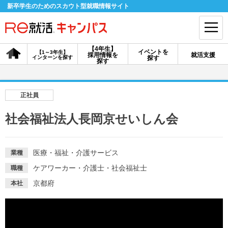
新卒学生のためのスカウト型就職情報サイト
【4年生】
イベントを
【1～3年生】
採用情報を
就活支援
インターンを探す
探す
会員登録
ログイン
探す
会員ID・パスワードを忘れた方はこちら
正社員
探す
社会福祉法人長岡京せいしん会
【4年生】
【4年生】
【1～3年生】
採用情報を探す
説明会を探す
インターンを探す
医療・福祉・介護サービス
業種
ケアワーカー・介護士・社会福祉士
職種
京都府
本社
イベントを探す
スカウト
お知らせ
就活ノウハウ・サポート