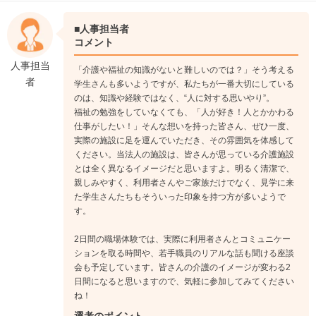
ユニットのサブリーダーを目指す時期。後輩の指導にもかかわ
り、リーダーの右腕として、ユニットの管理関係の仕事も経験
■人事担当者
していきましょう。
コメント
↓
人事担当
「介護や福祉の知識がないと難しいのでは？」そう考える
《入社5年目》
者
学生さんも多いようですが、私たちが一番大切にしている
ユニットリーダーを目指して、介護やユニット内のマネジメン
のは、知識や経験ではなく、“人に対する思いやり”。
トだけでなく、入居者さんのご家族との対話もお任せしていき
福祉の勉強をしていなくても、「人が好き！人とかかわる
ます。また、人材育成をはじめ「人」のマネジメントも携わっ
仕事がしたい！」そんな想いを持った皆さん、ぜひ一度、
ていきましょう。
実際の施設に足を運んでいただき、その雰囲気を体感して
ください。当法人の施設は、皆さんが思っている介護施設
とは全く異なるイメージだと思いますよ。明るく清潔で、
親しみやすく、利用者さんやご家族だけでなく、見学に来
た学生さんたちもそういった印象を持つ方が多いようで
す。
2日間の職場体験では、実際に利用者さんとコミュニケー
ションを取る時間や、若手職員のリアルな話も聞ける座談
会も予定しています。皆さんの介護のイメージが変わる2
日間になると思いますので、気軽に参加してみてください
ね！