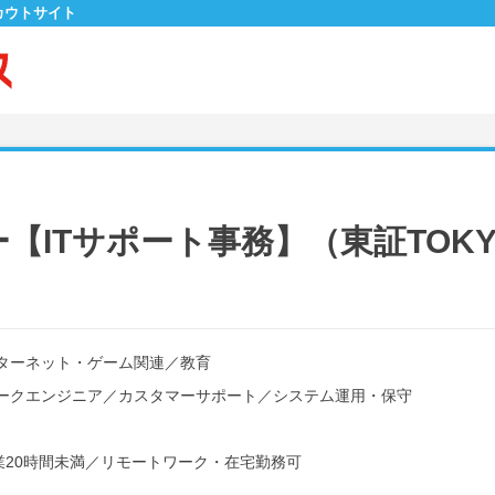
カウトサイト
ITサポート事務】（東証TOKYO P
ターネット・ゲーム関連
／
教育
ークエンジニア
／
カスタマーサポート
／
システム運用・保守
20時間未満
／
リモートワーク・在宅勤務可