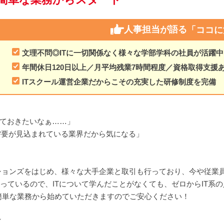
人事担当が語る
「ココに
文理不問◎ITに一切関係なく様々な学部学科の社員が活躍中
年間休日120日以上／月平均残業7時間程度／資格取得支援
ITスクール運営企業だからこその充実した研修制度を完備
けておきたいなぁ……」
需要が見込まれている業界だから気になる」
ションズをはじめ、様々な大手企業と取引も行っており、今や従業員数
行っているので、ITについて学んだことがなくても、ゼロからIT系
簡単な業務から始めていただきますのでご安心ください！
／