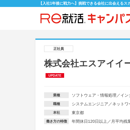
【入社1年後に戦力へ】挑戦できる会社に出会えるス
正社員
株式会社エスアイイー【
UPDATE
ソフトウェア・情報処理
／
イン
業種
システムエンジニア
／
ネットワ
職種
東京都
本社
年間休日120日以上
／
月平均残業
働き方の特徴