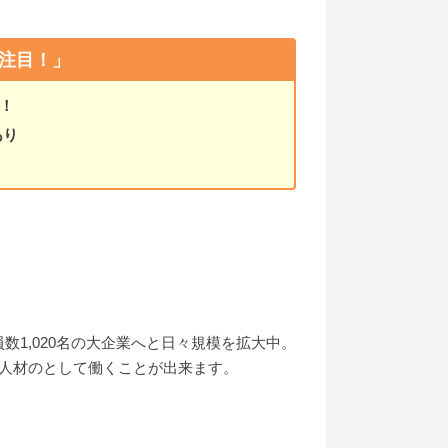
注目！」
！
あり
1,020名の大企業へと日々規模を拡大中。
の人材のとして働くことが出来ます。