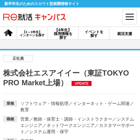
新卒学生のためのスカウト型就職情報サイト
【4年生】
イベントを
【1～3年生】
採用情報を
就活支援
インターンを探す
探す
会員登録
ログイン
探す
会員ID・パスワードを忘れた方はこちら
正社員
探す
株式会社エスアイイー（東証TOKYO
PRO Market上場）
UPDATE
【4年生】
【4年生】
【1～3年生】
採用情報を探す
説明会を探す
インターンを探す
ソフトウェア・情報処理
／
インターネット・ゲーム関連
／
業種
教育
イベントを探す
スカウト
お知らせ
営業
／
教師・保育士・講師・インストラクター
／
システム
職種
エンジニア
／
ネットワークエンジニア
／
カスタマーサポー
ト
／
システム運用・保守
就活ノウハウ・サポート