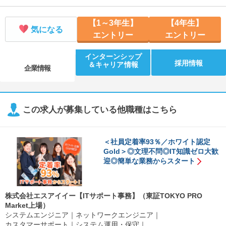
【1～3年生】
【4年生】
気になる
エントリー
エントリー
インターンシップ
採用情報
＆キャリア情報
企業情報
この求人が募集している他職種はこちら
＜社員定着率93％／ホワイト認定
Gold＞◎文理不問◎IT知識ゼロ大歓
迎◎簡単な業務からスタート
株式会社エスアイイー【ITサポート事務】（東証TOKYO PRO
Market上場）
システムエンジニア
ネットワークエンジニア
カスタマーサポート
システム運用・保守