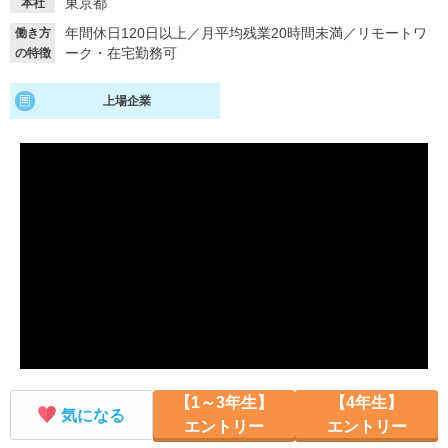
東京都
本社
年間休日120日以上
／
月平均残業20時間未満
／
リモートワ
働き方
就活支援
就活コラム
ーク・在宅勤務可
の特徴
就活ノウハウが満載！
お役立ち記事・相談室など
上場企業
適職診断
就活チャンネル
あなたに合う仕事を診断！
動画で対策講座をチェック
就活ニュースペーパー
よくある質問
就活時事ニュースを更新
不明点があればこちら
【1～3年生】
【4年生】
気になる
エントリー
エントリー