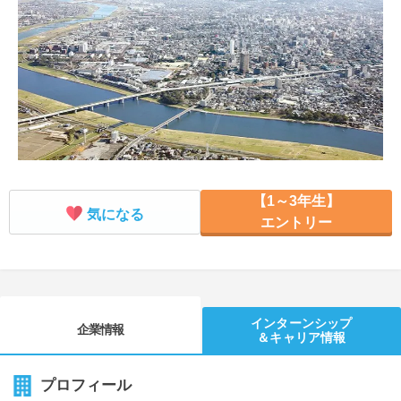
就活支援
就活コラム
就活ノウハウが満載！
お役立ち記事・相談室など
適職診断
就活チャンネル
あなたに合う仕事を診断！
動画で対策講座をチェック
就活ニュースペーパー
よくある質問
就活時事ニュースを更新
不明点があればこちら
【1～3年生】
気になる
エントリー
インターンシップ
企業情報
＆キャリア情報
プロフィール