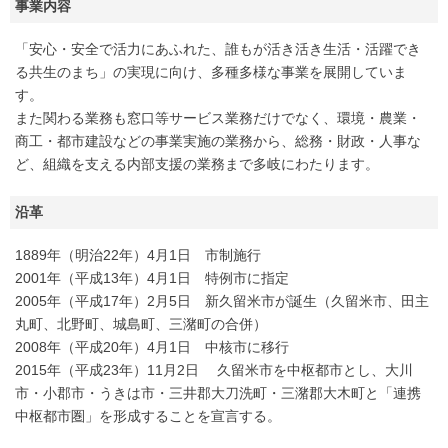
事業内容
「安心・安全で活力にあふれた、誰もが活き活き生活・活躍でき
る共生のまち」の実現に向け、多種多様な事業を展開していま
す。
また関わる業務も窓口等サービス業務だけでなく、環境・農業・
商工・都市建設などの事業実施の業務から、総務・財政・人事な
ど、組織を支える内部支援の業務まで多岐にわたります。
沿革
1889年（明治22年）4月1日 市制施行
2001年（平成13年）4月1日 特例市に指定
2005年（平成17年）2月5日 新久留米市が誕生（久留米市、田主
丸町、北野町、城島町、三潴町の合併）
2008年（平成20年）4月1日 中核市に移行
2015年（平成23年）11月2日 久留米市を中枢都市とし、大川
市・小郡市・うきは市・三井郡大刀洗町・三潴郡大木町と「連携
中枢都市圏」を形成することを宣言する。