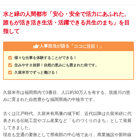
水と緑の人間都市「安心・安全で活力にあふれた、
誰もが活き活き生活・活躍できる共生のまち」を目
指して
人事担当が語る
「ココに注目！」
様々な仕事を体験することができる！
住みやすさ抜群！自然の恵みにも囲まれた街です。
久留米市でずっと働ける！
久留米市は福岡県内で3番目、人口約30万人を有する、筑後川の恵
みに育まれた自然豊かな福岡県南の中核市です。
古くは江戸時代、久留米有馬藩の城下町、近代以降は久留米絣に代
表される伝統工芸やゴム産業など「ものづくりのまち」として発展
してきました。
現在も交通の要衝として県南部の中心地であり、商業施設や新幹線