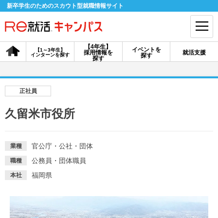
新卒学生のためのスカウト型就職情報サイト
【4年生】
イベントを
【1～3年生】
採用情報を
就活支援
インターンを探す
探す
会員登録
ログイン
探す
会員ID・パスワードを忘れた方はこちら
正社員
探す
久留米市役所
【4年生】
【4年生】
【1～3年生】
採用情報を探す
説明会を探す
インターンを探す
官公庁・公社・団体
業種
公務員・団体職員
職種
福岡県
本社
イベントを探す
スカウト
お知らせ
就活ノウハウ・サポート