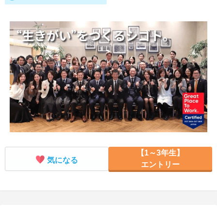
就活支援
就活コラム
就活ノウハウが満載！
お役立ち記事・相談室など
適職診断
就活チャンネル
あなたに合う仕事を診断！
動画で対策講座をチェック
就活ニュースペーパー
よくある質問
就活時事ニュースを更新
不明点があればこちら
【1～3年生】
気になる
エントリー