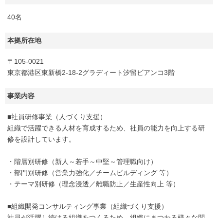
40名
本拠所在地
〒105-0021
東京都港区東新橋2-18-2グラディート汐留ビアンコ3階
事業内容
■社員研修事業（人づくり支援）
組織で活躍できる人材を育成するため、社員の能力を向上する研
修を設計しています。
・階層別研修（新人～若手～中堅～管理職向け）
・部門別研修（営業力強化／チームビルディング 等）
・テーマ別研修（理念浸透／離職防止／生産性向上 等）
■組織開発コンサルティング事業（組織づくり支援）
社員が活躍し続ける組織をつくるため、組織にまつわる様々な問