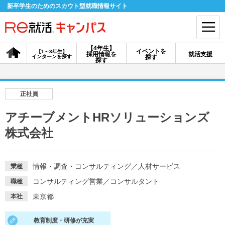
新卒学生のためのスカウト型就職情報サイト
【4年生】
イベントを
【1～3年生】
採用情報を
就活支援
インターンを探す
探す
会員登録
ログイン
探す
会員ID・パスワードを忘れた方はこちら
正社員
探す
アチーブメントHRソリューションズ
株式会社
【4年生】
【4年生】
【1～3年生】
採用情報を探す
説明会を探す
インターンを探す
情報・調査・コンサルティング
／
人材サービス
業種
コンサルティング営業
／
コンサルタント
職種
イベントを探す
スカウト
お知らせ
東京都
本社
就活ノウハウ・サポート
教育制度・研修が充実