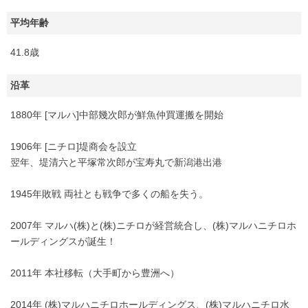
平均年齢
41.8歳
沿革
1880年 [マルハ]中部幾次郎が鮮魚仲買運搬を開始
1906年 [ニチロ]堤商会を設立
翌年、堤清六と平塚常次郎が宝寿丸で新潟港出港
1945年敗戦 両社とも戦争で多くの船を失う。
2007年 マルハ(株)と(株)ニチロが経営統合し、(株)マルハニチロホ
ールディングスが誕生！
2011年 本社移転（大手町から豊洲へ）
2014年 (株)マルハニチロホールディングス、(株)マルハニチロ水