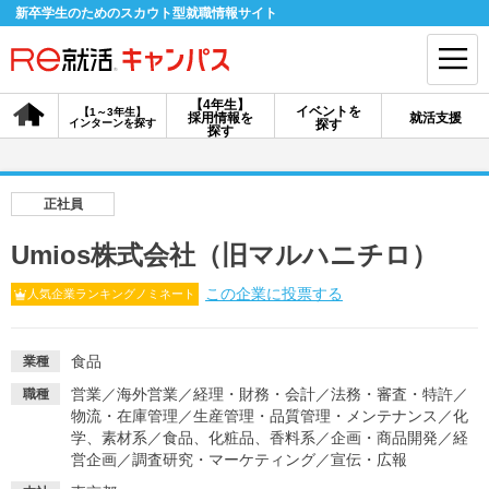
新卒学生のためのスカウト型就職情報サイト
【4年生】
イベントを
【1～3年生】
採用情報を
就活支援
インターンを探す
探す
会員登録
ログイン
探す
会員ID・パスワードを忘れた方はこちら
正社員
探す
Umios株式会社（旧マルハニチロ）
この企業に投票する
人気企業ランキングノミネート
【4年生】
【4年生】
【1～3年生】
採用情報を探す
説明会を探す
インターンを探す
食品
業種
営業
／
海外営業
／
経理・財務・会計
／
法務・審査・特許
／
職種
イベントを探す
スカウト
お知らせ
物流・在庫管理
／
生産管理・品質管理・メンテナンス
／
化
学、素材系
／
食品、化粧品、香料系
／
企画・商品開発
／
経
営企画
／
調査研究・マーケティング
／
宣伝・広報
就活ノウハウ・サポート