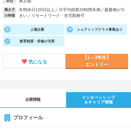
東京都
本社
年間休日120日以上
／
月平均残業20時間未満
／
裁量権が大
働き方
就活支援
就活コラム
きい
／
リモートワーク・在宅勤務可
の特徴
就活ノウハウが満載！
お役立ち記事・相談室など
上場企業
シェアトップクラス事業あり
適職診断
就活チャンネル
あなたに合う仕事を診断！
動画で対策講座をチェック
教育制度・研修が充実
就活ニュースペーパー
よくある質問
【1～3年生】
気になる
就活時事ニュースを更新
不明点があればこちら
エントリー
インターンシップ
企業情報
＆キャリア情報
プロフィール