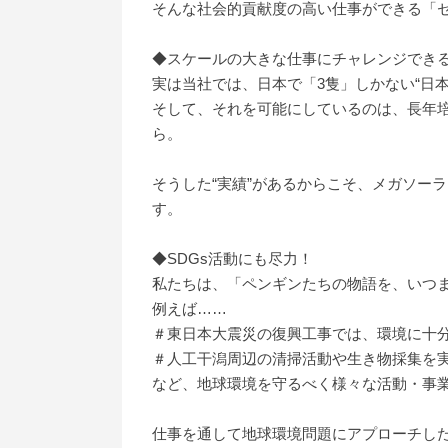
そんな社会的貢献度の高い仕事ができる「
◆スケールの大きな仕事にチャレンジでき
実は当社では、日本で「3隻」しかない“日
そして、それを可能にしているのは、長年培
ら。
そうした“実績”があるからこそ、メガソー
す。
◆SDGs活動にも尽力！
私たちは、「ペンギンたちの物語を、いつま
例えば……
＃東日本大震災の復興工事では、環境に十
＃人工干潟周辺の清掃活動や生き物採集を
など、地球環境を守るべく様々な活動・事
仕事を通して地球環境問題にアプローチし