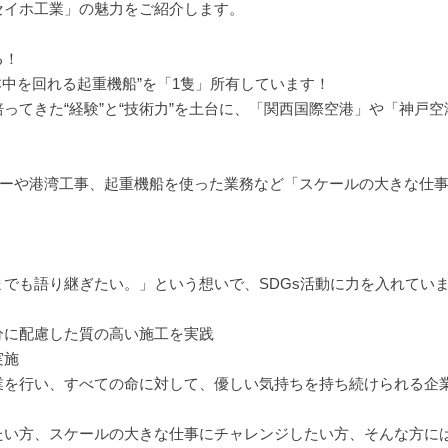
セイホ工業」の魅力をご紹介します。
る！
本中を回れる起重機船”を「1隻」所有しています！
ってきた“経験”と“技術力”を土台に、「関西国際空港」や「神戸空
ラーや港湾工事、起重機船を使った業務など「スケールの大きな仕
でも語り継ぎたい。」という想いで、SDGs活動に力を入れてい
分に配慮した質の高い施工を実践
実施
業を行い、すべての命に対して、優しい気持ちを持ち続けられる企
たい方、スケールの大きな仕事にチャレンジしたい方、そんな方に