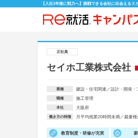
【入社1年後に戦力へ】挑戦できる会社に出会えるス
正社員
セイホ工業株式会社
建設・住宅関連
／
設計・開発・
業種
施工管理
職種
大阪府
本社
月平均残業20時間未満
／
裁量権
働き方の特徴
教育制度・研修が充実