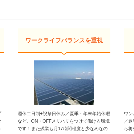
ワークライフバランスを重視
プ
週休二日制+祝祭日休み／夏季・年末年始休暇
ワン
な
など、ON・OFFメリハリをつけて働ける環境
／退
事
です！また残業も月17時間程度と少なめなの
ら将