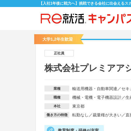
【入社1年後に戦力へ】挑戦できる会社に出会えるス
大学1,2年生歓迎
正社員
株式会社プレミアア
輸送用機器・自動車関連
／
セキ
業種
機械・電機・電子機器設計
／
生
職種
東京都
本社
転勤なし
／
裁量権が大きい
／
直
働き方の特徴
教育制度・研修が充実