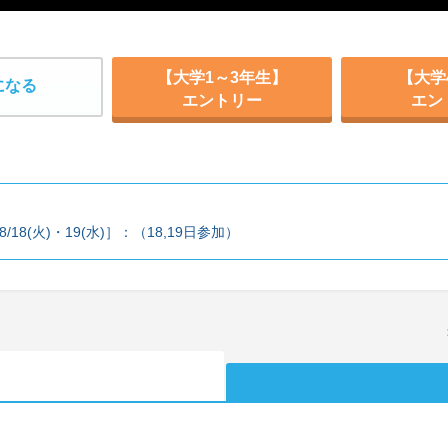
【大学1～3年生】
【大学
になる
エントリー
エン
8(火)・19(水)］：（18,19日参加）