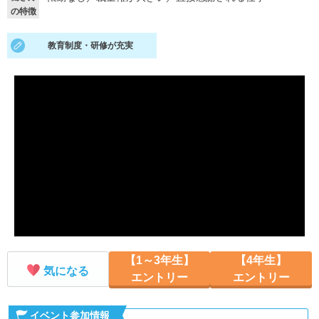
の特徴
就活支援
就活コラム
教育制度・研修が充実
就活ノウハウが満載！
お役立ち記事・相談室など
適職診断
就活チャンネル
あなたに合う仕事を診断！
動画で対策講座をチェック
就活ニュースペーパー
よくある質問
就活時事ニュースを更新
不明点があればこちら
【1～3年生】
【4年生】
気になる
エントリー
エントリー
イベント参加情報