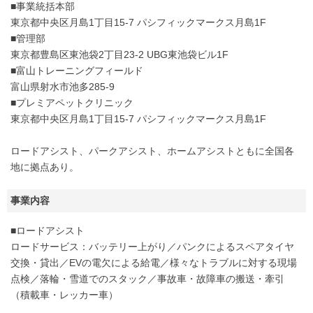
■事業統括本部
東京都中央区月島1丁目15-7 パシフィックマークス月島1F
■管理部
東京都豊島区東池袋2丁目23-2 UBG東池袋ビル1F
■富山トレーニングフィールド
富山県射水市池多285-9
■プレミアペットクリニック
東京都中央区月島1丁目15-7 パシフィックマークス月島1F
ロードアシスト、パークアシスト、ホームアシストともに全国各
地に拠点あり。
事業内容
■ロードアシスト
ロードサービス：バッテリー上がり／パンクによるスペアタイヤ
交換・貸出／EVの電欠による給電／様々なトラブルに対する現場
点検／落輪・雪道でのスタック／事故車・故障車の搬送・牽引
（積載車・レッカー車）