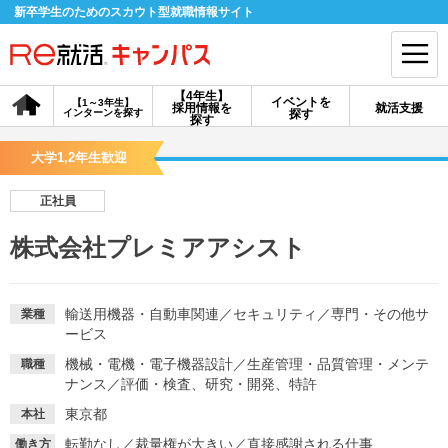
新卒学生のためのスカウト型就職情報サイト
【4年生】
イベントを
【1～3年生】
採用情報を
就活支援
インターンを探す
探す
会員登録
ログイン
探す
大学1,2年生歓迎
会員ID・パスワードを忘れた方はこちら
正社員
探す
株式会社プレミアアシスト
【4年生】
【4年生】
【1～3年生】
採用情報を探す
説明会を探す
インターンを探す
輸送用機器・自動車関連
／
セキュリティ
／
専門・その他サ
業種
ービス
機械・電機・電子機器設計
／
生産管理・品質管理・メンテ
職種
イベントを探す
スカウト
お知らせ
ナンス
／
評価・検査、研究・開発、特許
東京都
本社
就活ノウハウ・サポート
転勤なし
／
裁量権が大きい
／
直接感謝される仕事
働き方