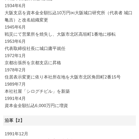
1934年6月
大阪支店を資本金全額払込10万円㈱大阪城口研究所（代表者 城口
亀吉）と改名組織変更
1945年6月
戦災にて営業所を焼失し、大阪市北区高垣町1番地に移転
1953年6月
代表取締役社長に城口庸平就任
1972年1月
京都出張所を京都支店に昇格
1978年2月
住居表示変更に依り本社所在地を大阪市北区角田町2番15号
1989年7月
本社社屋「シログチビル」を新築
1991年4月
資本金全額払込6,000万円に増資
沿革【2】
1991年12月