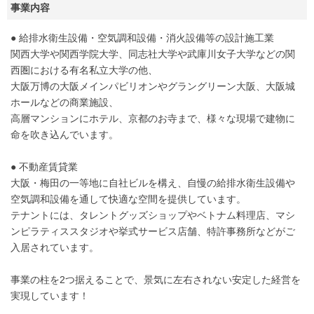
事業内容
● 給排水衛生設備・空気調和設備・消火設備等の設計施工業
関西大学や関西学院大学、同志社大学や武庫川女子大学などの関
西圏における有名私立大学の他、
大阪万博の大阪メインパビリオンやグラングリーン大阪、大阪城
ホールなどの商業施設、
高層マンションにホテル、京都のお寺まで、様々な現場で建物に
命を吹き込んでいます。
● 不動産賃貸業
大阪・梅田の一等地に自社ビルを構え、自慢の給排水衛生設備や
空気調和設備を通して快適な空間を提供しています。
テナントには、タレントグッズショップやベトナム料理店、マシ
ンピラティススタジオや挙式サービス店舗、特許事務所などがご
入居されています。
事業の柱を2つ据えることで、景気に左右されない安定した経営を
実現しています！