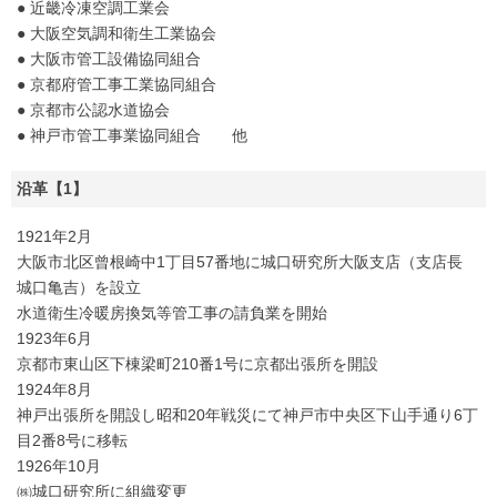
● 近畿冷凍空調工業会
● 大阪空気調和衛生工業協会
● 大阪市管工設備協同組合
● 京都府管工事工業協同組合
● 京都市公認水道協会
● 神戸市管工事業協同組合 他
沿革【1】
1921年2月
大阪市北区曾根崎中1丁目57番地に城口研究所大阪支店（支店長
城口亀吉）を設立
水道衛生冷暖房換気等管工事の請負業を開始
1923年6月
京都市東山区下棟梁町210番1号に京都出張所を開設
1924年8月
神戸出張所を開設し昭和20年戦災にて神戸市中央区下山手通り6丁
目2番8号に移転
1926年10月
㈱城口研究所に組織変更