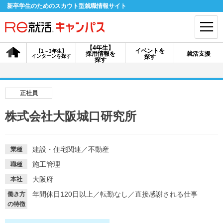
新卒学生のためのスカウト型就職情報サイト
【4年生】
イベントを
【1～3年生】
採用情報を
就活支援
インターンを探す
探す
会員登録
ログイン
探す
会員ID・パスワードを忘れた方はこちら
正社員
探す
株式会社大阪城口研究所
【4年生】
【4年生】
【1～3年生】
採用情報を探す
説明会を探す
インターンを探す
建設・住宅関連
／
不動産
業種
施工管理
職種
大阪府
本社
イベントを探す
スカウト
お知らせ
年間休日120日以上
／
転勤なし
／
直接感謝される仕事
働き方
の特徴
就活ノウハウ・サポート