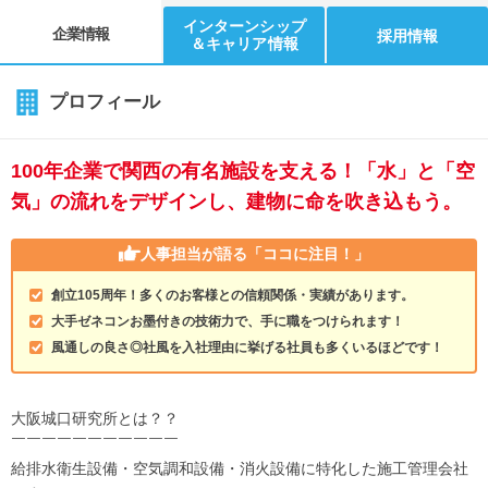
インターンシップ
企業情報
採用情報
＆キャリア情報
プロフィール
100年企業で関西の有名施設を支える！「水」と「空
気」の流れをデザインし、建物に命を吹き込もう。
人事担当が語る
「ココに注目！」
創立105周年！多くのお客様との信頼関係・実績があります。
大手ゼネコンお墨付きの技術力で、手に職をつけられます！
風通しの良さ◎社風を入社理由に挙げる社員も多くいるほどです！
大阪城口研究所とは？？
￣￣￣￣￣￣￣￣￣￣￣
給排水衛生設備・空気調和設備・消火設備に特化した施工管理会社