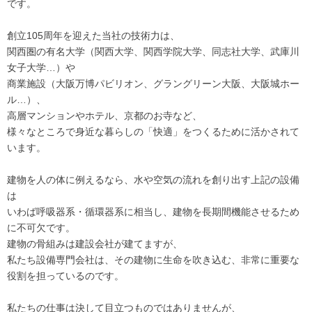
です。
創立105周年を迎えた当社の技術力は、
関西圏の有名大学（関西大学、関西学院大学、同志社大学、武庫川
女子大学…）や
商業施設（大阪万博パビリオン、グラングリーン大阪、大阪城ホー
ル…）、
高層マンションやホテル、京都のお寺など、
様々なところで身近な暮らしの「快適」をつくるために活かされて
います。
建物を人の体に例えるなら、水や空気の流れを創り出す上記の設備
は
いわば呼吸器系・循環器系に相当し、建物を長期間機能させるため
に不可欠です。
建物の骨組みは建設会社が建てますが、
私たち設備専門会社は、その建物に生命を吹き込む、非常に重要な
役割を担っているのです。
私たちの仕事は決して目立つものではありませんが、