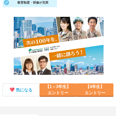
教育制度・研修が充実
就活支援
就活コラム
就活ノウハウが満載！
お役立ち記事・相談室など
適職診断
就活チャンネル
あなたに合う仕事を診断！
動画で対策講座をチェック
就活ニュースペーパー
よくある質問
就活時事ニュースを更新
不明点があればこちら
【1～3年生】
【4年生】
気になる
エントリー
エントリー