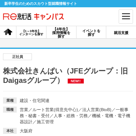
新卒学生のためのスカウト型就職情報サイト
【4年生】
イベントを
【1～3年生】
採用情報を
就活支援
インターンを探す
探す
会員登録
ログイン
探す
会員ID・パスワードを忘れた方はこちら
正社員
探す
株式会社きんぱい（JFEグループ：旧
Daigasグループ）
NEW!!
【4年生】
【4年生】
【1～3年生】
採用情報を探す
説明会を探す
インターンを探す
建設・住宅関連
業種
営業
／
ルート営業(得意先中心)
／
法人営業(BtoB)
／
一般事
職種
イベントを探す
スカウト
お知らせ
務・秘書・受付
／
人事・総務・労務
／
機械・電機・電子機
器設計
／
施工管理
就活ノウハウ・サポート
大阪府
本社