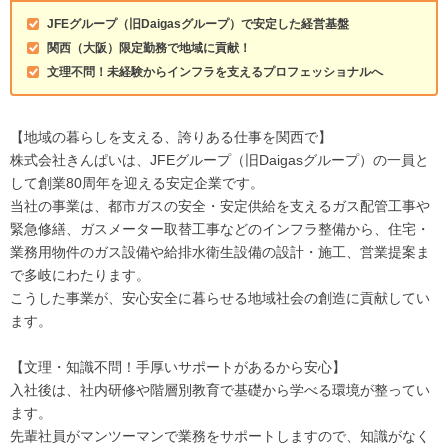
JFEグループ（旧Daigasグループ）で安定した経営基盤
関西（大阪）限定勤務で地域に貢献！
文理不問！未経験からインフラを支えるプロフェッショナルへ
【地域の暮らしを支える、誇りある仕事を関西で】
株式会社きんぱいは、JFEグループ（旧Daigasグループ）の一員と
して創業80周年を迎える安定企業です。
当社の事業は、都市ガスの安全・安定供給を支えるガス配管工事や
緊急修繕、ガスメーター取替工事などのインフラ整備から、住宅・
業務用物件のガス設備や給排水衛生設備の設計・施工、営業提案ま
で多岐にわたります。
こうした事業が、安心安全に暮らせる地域社会の創造に貢献してい
ます。
【文理・知識不問！手厚いサポートがあるから安心】
入社後は、社内研修や階層別教育で基礎から学べる環境が整ってい
ます。
先輩社員がマンツーマンで業務をサポートしますので、知識がなく