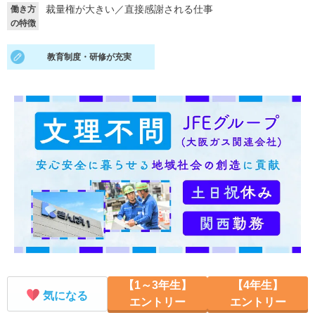
裁量権が大きい
／
直接感謝される仕事
働き方
の特徴
就活支援
就活コラム
就活ノウハウが満載！
お役立ち記事・相談室など
教育制度・研修が充実
適職診断
就活チャンネル
あなたに合う仕事を診断！
動画で対策講座をチェック
就活ニュースペーパー
よくある質問
就活時事ニュースを更新
不明点があればこちら
【1～3年生】
【4年生】
気になる
エントリー
エントリー