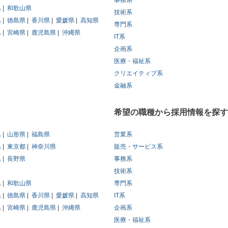
事務系
県
和歌山県
技術系
県
徳島県
香川県
愛媛県
高知県
専門系
県
宮崎県
鹿児島県
沖縄県
IT系
企画系
医療・福祉系
クリエイティブ系
金融系
希望の職種から採用情報を探す
県
山形県
福島県
営業系
県
東京都
神奈川県
販売・サービス系
県
長野県
事務系
技術系
県
和歌山県
専門系
県
徳島県
香川県
愛媛県
高知県
IT系
県
宮崎県
鹿児島県
沖縄県
企画系
医療・福祉系