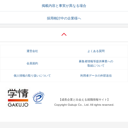
掲載内容と事実が異なる場合
就活支援
就活コラム
採用検討中の企業様へ
就活ノウハウが満載！
お役立ち記事・相談室など
適職診断
就活チャンネル
あなたに合う仕事を診断！
動画で対策講座をチェック
運営会社
よくある質問
就活ニュースペーパー
よくある質問
就活時事ニュースを更新
不明点があればこちら
募集者情報等提供事業への
会員規約
取組について
個人情報の取り扱いについて
利用者データの外部送信
【成長企業と出会える就職情報サイト】
Copyright Gakujo Co., Ltd. All rights reserved.