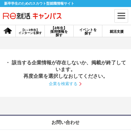
新卒学生のためのスカウト型就職情報サイト
【4年生】
イベントを
【1～3年生】
採用情報を
就活支援
インターンを探す
探す
会員登録
ログイン
探す
会員ID・パスワードを忘れた方はこちら
・ 該当する企業情報が存在しないか、掲載が終了して
探す
います。
再度企業を選択しなおしてください。
企業を検索する
【4年生】
【4年生】
【1～3年生】
採用情報を探す
説明会を探す
インターンを探す
イベントを探す
スカウト
お知らせ
お問い合わせ
就活ノウハウ・サポート