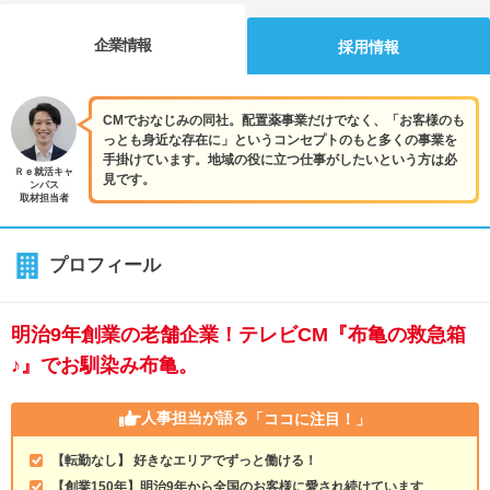
企業情報
採用情報
CMでおなじみの同社。配置薬事業だけでなく、「お客様のも
っとも身近な存在に」というコンセプトのもと多くの事業を
手掛けています。地域の役に立つ仕事がしたいという方は必
Ｒｅ就活キャ
見です。
ンパス
取材担当者
プロフィール
明治9年創業の老舗企業！テレビCM『布亀の救急箱
♪』でお馴染み布亀。
人事担当が語る
「ココに注目！」
【転勤なし】 好きなエリアでずっと働ける！
【創業150年】明治9年から全国のお客様に愛され続けています