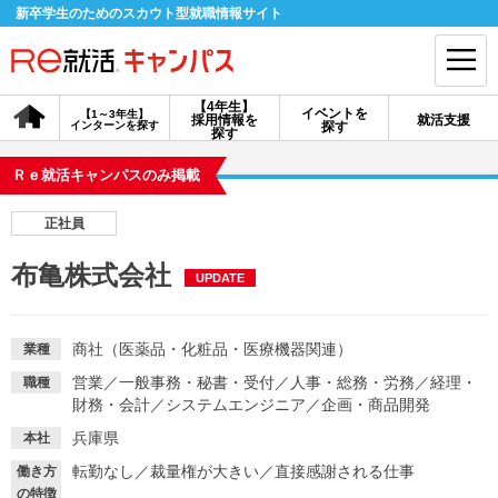
新卒学生のためのスカウト型就職情報サイト
【4年生】
イベントを
【1～3年生】
採用情報を
就活支援
インターンを探す
探す
会員登録
ログイン
探す
Ｒｅ就活キャンパスのみ掲載
会員ID・パスワードを忘れた方はこちら
正社員
探す
布亀株式会社
UPDATE
【4年生】
【4年生】
【1～3年生】
採用情報を探す
説明会を探す
インターンを探す
商社（医薬品・化粧品・医療機器関連）
業種
営業
／
一般事務・秘書・受付
／
人事・総務・労務
／
経理・
職種
財務・会計
／
システムエンジニア
／
企画・商品開発
イベントを探す
スカウト
お知らせ
兵庫県
本社
転勤なし
／
裁量権が大きい
／
直接感謝される仕事
働き方
就活ノウハウ・サポート
の特徴