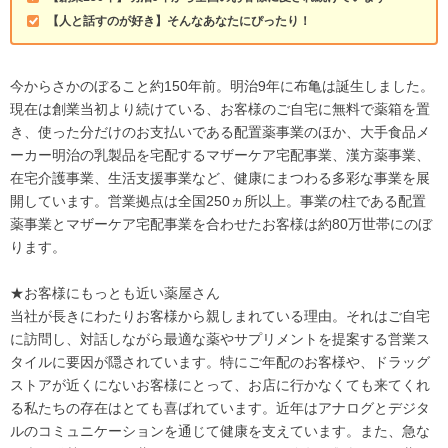
【人と話すのが好き】そんなあなたにぴったり！
今からさかのぼること約150年前。明治9年に布亀は誕生しました。
現在は創業当初より続けている、お客様のご自宅に無料で薬箱を置
き、使った分だけのお支払いである配置薬事業のほか、大手食品メ
ーカー明治の乳製品を宅配するマザーケア宅配事業、漢方薬事業、
在宅介護事業、生活支援事業など、健康にまつわる多彩な事業を展
開しています。営業拠点は全国250ヵ所以上。事業の柱である配置
薬事業とマザーケア宅配事業を合わせたお客様は約80万世帯にのぼ
ります。
★お客様にもっとも近い薬屋さん
当社が長きにわたりお客様から親しまれている理由。それはご自宅
に訪問し、対話しながら最適な薬やサプリメントを提案する営業ス
タイルに要因が隠されています。特にご年配のお客様や、ドラッグ
ストアが近くにないお客様にとって、お店に行かなくても来てくれ
る私たちの存在はとても喜ばれています。近年はアナログとデジタ
ルのコミュニケーションを通じて健康を支えています。また、急な