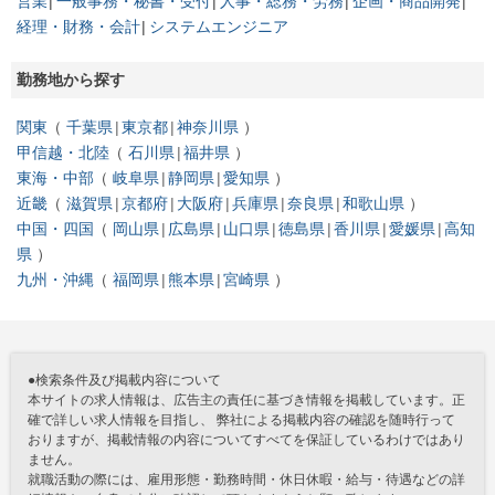
営業
一般事務・秘書・受付
人事・総務・労務
企画・商品開発
経理・財務・会計
システムエンジニア
勤務地から探す
関東
千葉県
東京都
神奈川県
甲信越・北陸
石川県
福井県
東海・中部
岐阜県
静岡県
愛知県
近畿
滋賀県
京都府
大阪府
兵庫県
奈良県
和歌山県
中国・四国
岡山県
広島県
山口県
徳島県
香川県
愛媛県
高知
県
九州・沖縄
福岡県
熊本県
宮崎県
●検索条件及び掲載内容について
本サイトの求人情報は、広告主の責任に基づき情報を掲載しています。正
確で詳しい求人情報を目指し、 弊社による掲載内容の確認を随時行って
おりますが、掲載情報の内容についてすべてを保証しているわけではあり
ません。
就職活動の際には、雇用形態・勤務時間・休日休暇・給与・待遇などの詳