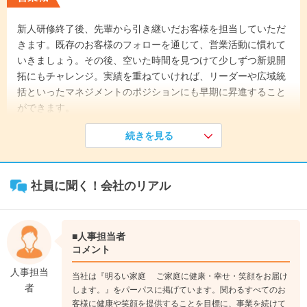
新人研修終了後、先輩から引き継いだお客様を担当していただ
きます。既存のお客様のフォローを通じて、営業活動に慣れて
いきましょう。その後、空いた時間を見つけて少しずつ新規開
拓にもチャレンジ。実績を重ねていければ、リーダーや広域統
括といったマネジメントのポジションにも早期に昇進すること
ができます。
続きを見る
《入社1年目》
入社後は教育担当のブラザー（先輩社員）がマンツーマンでサ
ポートします。先輩に同行しながら、少しずつ布亀の営業を学
社員に聞く！会社のリアル
んでいきましょう。
↓
《入社3年目》
営業拠点の責任者である「リーダー」へ。営業としてチームを
■人事担当者
引っ張っていく立場になります。また、拠点の数値管理はもち
コメント
ろん、後輩の育成なども手がけるようになります。
人事担当
当社は『明るい家庭 ご家庭に健康・幸せ・笑顔をお届け
↓
者
します。』をパーパスに掲げています。関わるすべてのお
《入社6年目》
客様に健康や笑顔を提供することを目標に、事業を続けて