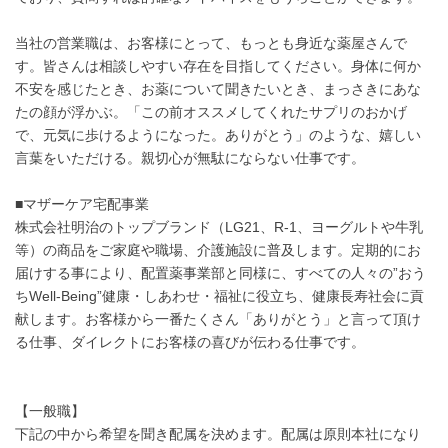
当社の営業職は、お客様にとって、もっとも身近な薬屋さんで
す。皆さんは相談しやすい存在を目指してください。身体に何か
不安を感じたとき、お薬について聞きたいとき、まっさきにあな
たの顔が浮かぶ。「この前オススメしてくれたサプリのおかげ
で、元気に歩けるようになった。ありがとう」のような、嬉しい
言葉をいただける。親切心が無駄にならない仕事です。
■マザーケア宅配事業
株式会社明治のトップブランド（LG21、R-1、ヨーグルトや牛乳
等）の商品をご家庭や職場、介護施設に普及します。定期的にお
届けする事により、配置薬事業部と同様に、すべての人々の”おう
ちWell-Being”健康・しあわせ・福祉に役立ち、健康長寿社会に貢
献します。お客様から一番たくさん「ありがとう」と言って頂け
る仕事、ダイレクトにお客様の喜びが伝わる仕事です。
【一般職】
下記の中から希望を聞き配属を決めます。配属は原則本社になり