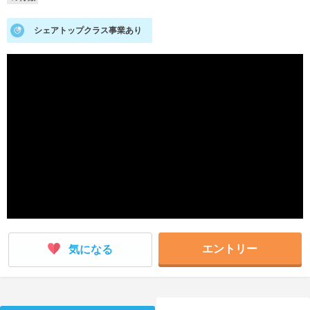
就活支援
就活コラム
シェアトップクラス事業あり
就活ノウハウが満載！
お役立ち記事・相談室など
適職診断
就活チャンネル
あなたに合う仕事を診断！
動画で対策講座をチェック
就活ニュースペーパー
よくある質問
就活時事ニュースを更新
不明点があればこちら
エントリー
気になる