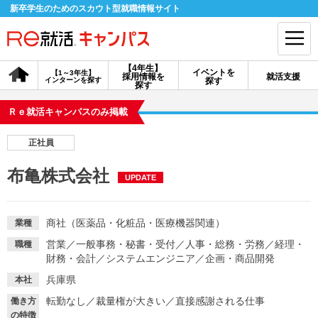
新卒学生のためのスカウト型就職情報サイト
【4年生】
イベントを
【1～3年生】
採用情報を
就活支援
インターンを探す
探す
会員登録
ログイン
探す
Ｒｅ就活キャンパスのみ掲載
会員ID・パスワードを忘れた方はこちら
正社員
探す
布亀株式会社
UPDATE
【4年生】
【4年生】
【1～3年生】
採用情報を探す
説明会を探す
インターンを探す
商社（医薬品・化粧品・医療機器関連）
業種
営業
／
一般事務・秘書・受付
／
人事・総務・労務
／
経理・
職種
財務・会計
／
システムエンジニア
／
企画・商品開発
イベントを探す
スカウト
お知らせ
兵庫県
本社
転勤なし
／
裁量権が大きい
／
直接感謝される仕事
働き方
就活ノウハウ・サポート
の特徴