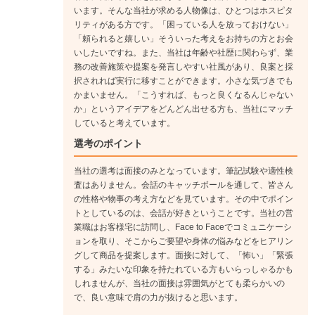
複数拠点を管理する「広域統括」へ。この頃からプレイヤーよ
います。そんな当社が求める人物像は、ひとつはホスピタ
りもマネジメントのほうに軸足を置くようになります。
リティがある方です。「困っている人を放っておけない」
「頼られると嬉しい」そういった考えをお持ちの方とお会
いしたいですね。また、当社は年齢や社歴に関わらず、業
務の改善施策や提案を発言しやすい社風があり、良案と採
択されれば実行に移すことができます。小さな気づきでも
かまいません。「こうすれば、もっと良くなるんじゃない
か」というアイデアをどんどん出せる方も、当社にマッチ
していると考えています。
選考のポイント
当社の選考は面接のみとなっています。筆記試験や適性検
査はありません。会話のキャッチボールを通して、皆さん
の性格や物事の考え方などを見ています。その中でポイン
トとしているのは、会話が好きということです。当社の営
業職はお客様宅に訪問し、Face to Faceでコミュニケーシ
ョンを取り、そこからご要望や身体の悩みなどをヒアリン
グして商品を提案します。面接に対して、「怖い」「緊張
する」みたいな印象を持たれている方もいらっしゃるかも
しれませんが、当社の面接は雰囲気がとても柔らかいの
で、良い意味で肩の力が抜けると思います。