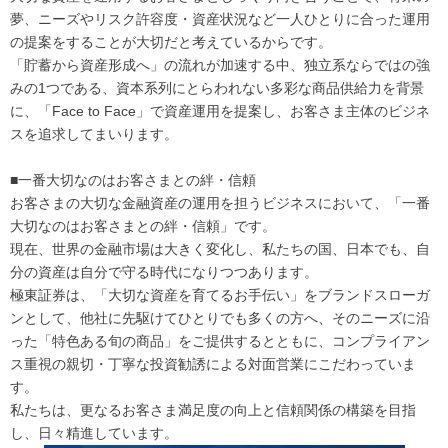
夢、ニーズやリスク許容度・資産状況など一人ひとりに合った運用
の提案をすることが大切だと考えているからです。
「貯蓄から資産形成へ」の流れが加速する中、独立系ならではの強
みの1つである、資本系列にとらわれない多彩な商品供給力を背景
に、「Face to Face」で資産運用を提案し、お客さま主体のビジネ
スを追求してまいります。
■一番大切なのはお客さまとの絆・信頼
お客さまの大切な金融資産の運用を担うビジネスにおいて、「一番
大切なのはお客さまとの絆・信頼」です。
現在、世界の金融市場は大きく変化し、私たちの国、日本でも、自
分の資産は自分で守る時代になりつつあります。
極東証券は、「大切な資産を育てるお手伝い」をブランドスローガ
ンとして、他社に先駆けてひとりでも多くの方へ、そのニーズに沿
った「特色ある旬の商品」をご提供するとともに、コンプライアン
ス重視の親切・丁寧な投資勧誘による対面営業にこだわっていま
す。
私たちは、更なるお客さま満足度の向上と信頼関係の構築を目指
し、日々精進しています。