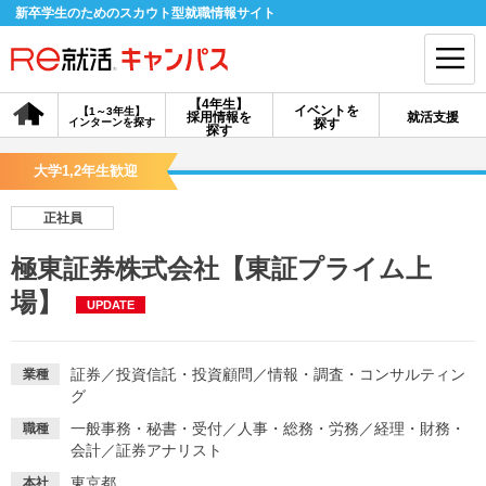
新卒学生のためのスカウト型就職情報サイト
【4年生】
イベントを
【1～3年生】
採用情報を
就活支援
インターンを探す
探す
会員登録
ログイン
探す
大学1,2年生歓迎
会員ID・パスワードを忘れた方はこちら
正社員
探す
極東証券株式会社【東証プライム上
場】
UPDATE
【4年生】
【4年生】
【1～3年生】
採用情報を探す
説明会を探す
インターンを探す
証券
／
投資信託・投資顧問
／
情報・調査・コンサルティン
業種
グ
イベントを探す
スカウト
お知らせ
一般事務・秘書・受付
／
人事・総務・労務
／
経理・財務・
職種
会計
／
証券アナリスト
就活ノウハウ・サポート
東京都
本社