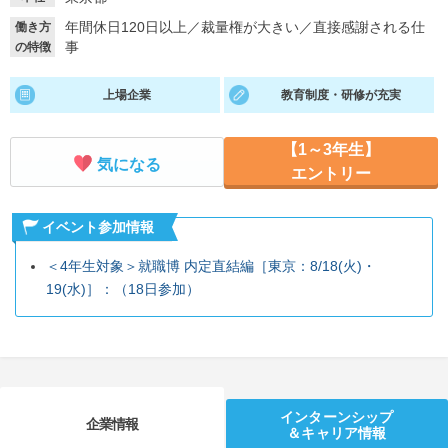
年間休日120日以上
／
裁量権が大きい
／
直接感謝される仕
働き方
就活支援
就活コラム
事
の特徴
就活ノウハウが満載！
お役立ち記事・相談室など
上場企業
教育制度・研修が充実
適職診断
就活チャンネル
あなたに合う仕事を診断！
動画で対策講座をチェック
【1～3年生】
気になる
エントリー
就活ニュースペーパー
よくある質問
就活時事ニュースを更新
不明点があればこちら
イベント参加情報
＜4年生対象＞就職博 内定直結編［東京：8/18(火)・
19(水)］：（18日参加）
インターンシップ
企業情報
＆キャリア情報