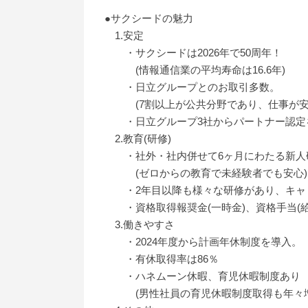
●サクシードの魅力
1.安定
・サクシードは2026年で50周年！
(情報通信業の平均寿命は16.6年)
・日立グループとのお取引多数。
(7割以上が公共分野であり、仕事が安
・日立グループ3社からパートナー認定
2.教育(研修)
・社外・社内併せて6ヶ月にわたる新人
(ゼロからの教育で未経験者でも安心)
・2年目以降も様々な研修があり、キャ
・資格取得報奨金(一時金)、資格手当(給
3.働きやすさ
・2024年度から計画年休制度を導入。
・有休取得率は86％
・ハネムーン休暇、育児休暇制度あり
(男性社員の育児休暇制度取得も年々増