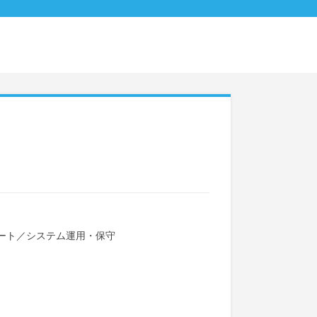
ート
／
システム運用・保守