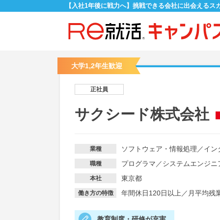
【入社1年後に戦力へ】挑戦できる会社に出会えるス
大学1,2年生歓迎
正社員
サクシード株式会社
ソフトウェア・情報処理
／
イン
業種
プログラマ
／
システムエンジニ
職種
東京都
本社
年間休日120日以上
／
月平均残業
働き方の特徴
教育制度・研修が充実