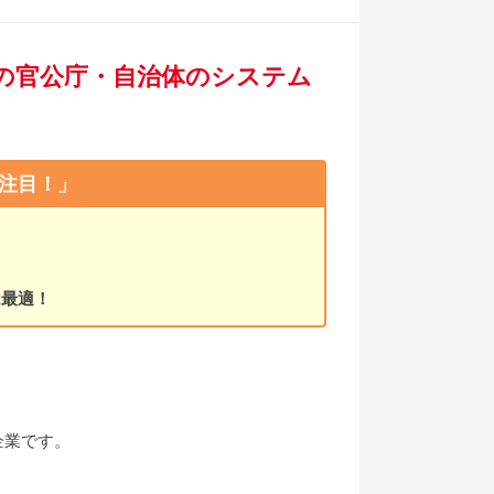
プの官公庁・自治体のシステム
注目！」
！
は最適！
企業です。