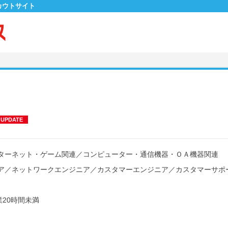
カウトサイト
UPDATE
ターネット・ゲーム関連
／
コンピューター・通信機器・ＯＡ機器関連
ア
／
ネットワークエンジニア
／
カスタマーエンジニア
／
カスタマーサポ
20時間未満