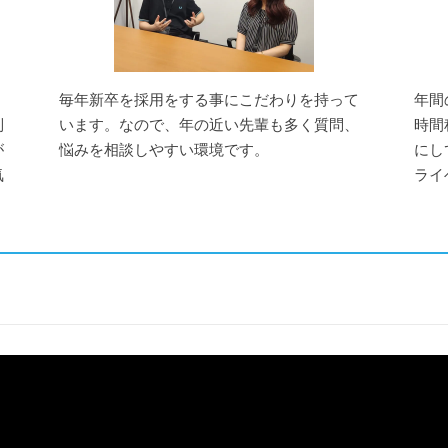
毎年新卒を採用をする事にこだわりを持って
年間
制
います。なので、年の近い先輩も多く質問、
時間
が
悩みを相談しやすい環境です。
にし
気
ライ