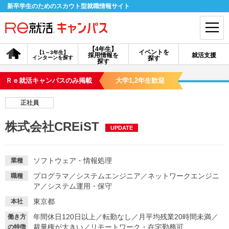
新卒学生のためのスカウト型就職情報サイト
【4年生】
イベントを
【1～3年生】
採用情報を
就活支援
インターンを探す
探す
会員登録
ログイン
探す
Ｒｅ就活キャンパスのみ掲載
大学1,2年生歓迎
会員ID・パスワードを忘れた方はこちら
正社員
探す
株式会社CREiST
UPDATE
【4年生】
【4年生】
【1～3年生】
採用情報を探す
説明会を探す
インターンを探す
ソフトウェア・情報処理
業種
プログラマ
／
システムエンジニア
／
ネットワークエンジニ
職種
ア
／
システム運用・保守
イベントを探す
スカウト
お知らせ
東京都
本社
年間休日120日以上
／
転勤なし
／
月平均残業20時間未満
／
働き方
就活ノウハウ・サポート
裁量権が大きい
／
リモートワーク・在宅勤務可
の特徴