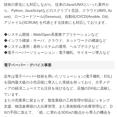
技術の変化にも対応しながら、従来のJava/UNIXといった案件か
ら、Python, JavaScirptなどのスクリプト言語、クラウド(AWS, Az
ure)、ローコードツール(Genexus)、自動化/CI/CD(Ansible, Git)、
アジャイル(SCRUM) を代表とする技術にも対応しております。
◆システム開発：Web/Open系業務アプリケーションなど
◆インフラ構築：サーバ、クラウド、ネットワークの構築など
◆システム運用：基幹システムの運用、ヘルプデスクなど
◆電子ペーパーソリューション：電子棚札、サイネージ導入など
電子ペーパー・デバイス事業
近年は電子ペーパー技術を用いたソリューション(電子棚札：ESL)
を国内最大級の小売店様に導入した実績を持っており、大手メデ
ィアの経済ニュースでも注目を浴びるなど、店舗のDX化に貢献し
ています。
また小売業界に留まらず、製造業様の工程管理や部品ピッキング
支援、物流倉庫様の入出庫管理、また美術館様の在庫管理など、D
Xの手段に加えて、「紙」に替わるSDGsの観点から導入の機会を