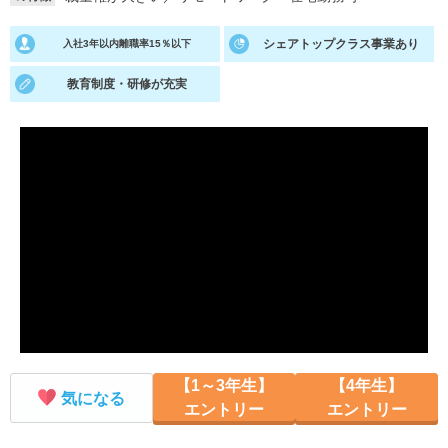
就活支援
就活コラム
シェアトップクラス事業あり
入社3年以内離職率15％以下
就活ノウハウが満載！
お役立ち記事・相談室など
教育制度・研修が充実
適職診断
就活チャンネル
あなたに合う仕事を診断！
動画で対策講座をチェック
就活ニュースペーパー
よくある質問
就活時事ニュースを更新
不明点があればこちら
【1～3年生】
【4年生】
気になる
エントリー
エントリー