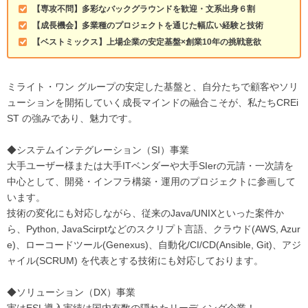
【専攻不問】多彩なバックグラウンドを歓迎・文系出身６割
【成長機会】多業種のプロジェクトを通じた幅広い経験と技術
【ベストミックス】上場企業の安定基盤×創業10年の挑戦意欲
ミライト・ワン グループの安定した基盤と、自分たちで顧客やソリ
ューションを開拓していく成長マインドの融合こそが、私たちCREi
ST の強みであり、魅力です。
◆システムインテグレーション（SI）事業
大手ユーザー様または大手ITベンダーや大手SIerの元請・一次請を
中心として、開発・インフラ構築・運用のプロジェクトに参画して
います。
技術の変化にも対応しながら、従来のJava/UNIXといった案件か
ら、Python, JavaScirptなどのスクリプト言語、クラウド(AWS, Azur
e)、ローコードツール(Genexus)、自動化/CI/CD(Ansible, Git)、アジ
ャイル(SCRUM) を代表とする技術にも対応しております。
◆ソリューション（DX）事業
実はESL導入実績は国内有数の隠れたリーディング企業！