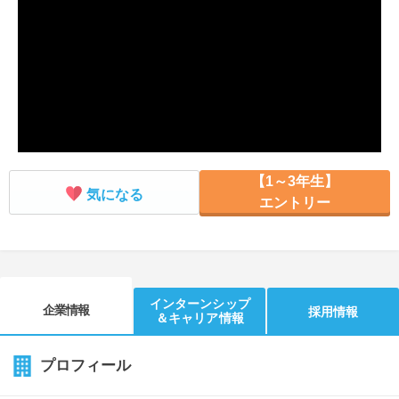
就活支援
就活コラム
就活ノウハウが満載！
お役立ち記事・相談室など
適職診断
就活チャンネル
あなたに合う仕事を診断！
動画で対策講座をチェック
就活ニュースペーパー
よくある質問
【1～3年生】
就活時事ニュースを更新
不明点があればこちら
気になる
エントリー
インターンシップ
企業情報
採用情報
＆キャリア情報
プロフィール