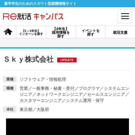
新卒学生のためのスカウト型就職情報サイト
【4年生】
イベントを
【1～3年生】
採用情報を
就活支援
インターンを探す
探す
会員登録
ログイン
探す
会員ID・パスワードを忘れた方はこちら
Ｓｋｙ株式会社
UPDATE
探す
ソフトウェア・情報処理
業種
【4年生】
【4年生】
【1～3年生】
営業
／
一般事務・秘書・受付
／
プログラマ
／
システムエン
職種
採用情報を探す
説明会を探す
インターンを探す
ジニア
／
ネットワークエンジニア
／
セールスエンジニア
／
カスタマーエンジニア
／
システム運用・保守
東京都／大阪府
本社
イベントを探す
スカウト
お知らせ
就活ノウハウ・サポート