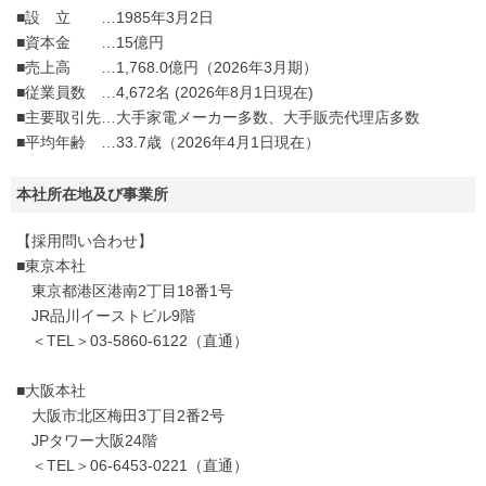
■設 立 …1985年3月2日
■資本金 …15億円
■売上高 …1,768.0億円（2026年3月期）
■従業員数 …4,672名 (2026年8月1日現在)
■主要取引先…大手家電メーカー多数、大手販売代理店多数
■平均年齢 …33.7歳（2026年4月1日現在）
本社所在地及び事業所
【採用問い合わせ】
■東京本社
東京都港区港南2丁目18番1号
JR品川イーストビル9階
＜TEL＞03-5860-6122（直通）
■大阪本社
大阪市北区梅田3丁目2番2号
JPタワー大阪24階
＜TEL＞06-6453-0221（直通）