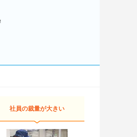
！
！
社員の裁量が大きい