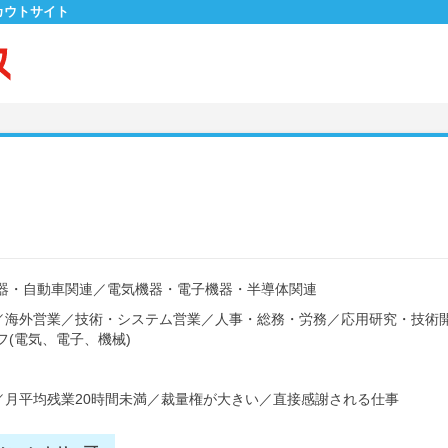
カウトサイト
器・自動車関連
／
電気機器・電子機器・半導体関連
／
海外営業
／
技術・システム営業
／
人事・総務・労務
／
応用研究・技術
フ(電気、電子、機械)
／
月平均残業20時間未満
／
裁量権が大きい
／
直接感謝される仕事