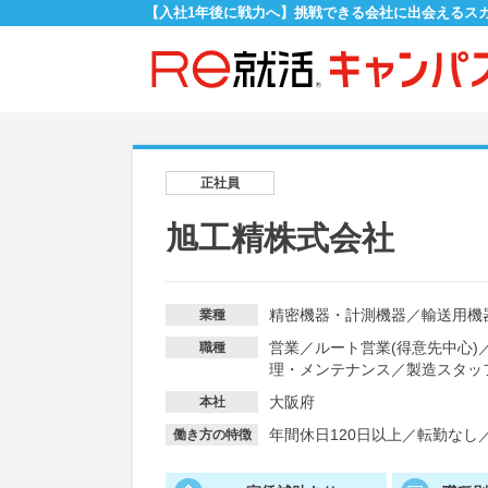
【入社1年後に戦力へ】挑戦できる会社に出会えるス
正社員
旭工精株式会社
精密機器・計測機器
／
輸送用機
業種
営業
／
ルート営業(得意先中心)
職種
理・メンテナンス
／
製造スタッ
大阪府
本社
年間休日120日以上
／
転勤なし
働き方の特徴