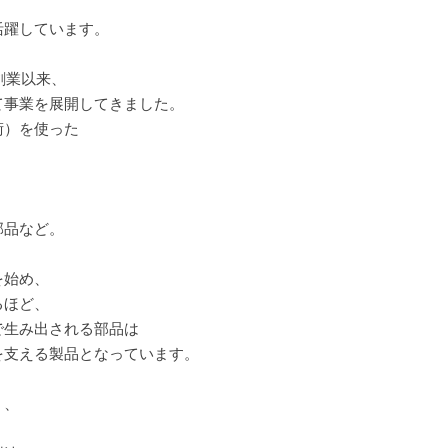
活躍しています。
創業以来、
て事業を展開してきました。
術）を使った
部品など。
を始め、
るほど、
で生み出される部品は
を支える製品となっています。
く、