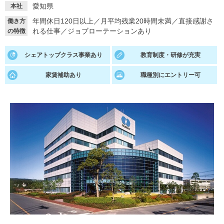
愛知県
本社
就活支援
就活コラム
年間休日120日以上
／
月平均残業20時間未満
／
直接感謝さ
働き方
れる仕事
／
ジョブローテーションあり
の特徴
就活ノウハウが満載！
お役立ち記事・相談室など
適職診断
就活チャンネル
シェアトップクラス事業あり
教育制度・研修が充実
あなたに合う仕事を診断！
動画で対策講座をチェック
家賃補助あり
職種別にエントリー可
就活ニュースペーパー
よくある質問
就活時事ニュースを更新
不明点があればこちら