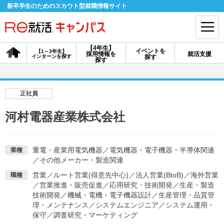
新卒学生のためのスカウト型就職情報サイト
【4年生】
イベントを
【1～3年生】
採用情報を
就活支援
インターンを探す
探す
会員登録
ログイン
探す
会員ID・パスワードを忘れた方はこちら
正社員
探す
河村電器産業株式会社
【4年生】
【4年生】
【1～3年生】
採用情報を探す
説明会を探す
インターンを探す
重電・産業用電気機器
／
電気機器・電子機器・半導体関連
業種
／
その他メーカー・製造関連
営業
／
ルート営業(得意先中心)
／
法人営業(BtoB)
／
海外営業
職種
イベントを探す
／
営業推進・販売促進
スカウト
／
応用研究・技術開発
／
お知らせ
生産・製造
技術開発
／
機械・電機・電子機器設計
／
生産管理・品質管
理・メンテナンス
／
システムエンジニア
／
システム運用・
保守
／
調査研究・マーケティング
就活ノウハウ・サポート