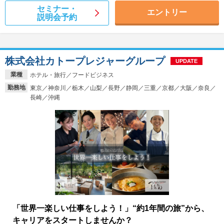
セミナー・
エントリー
説明会予約
株式会社カトープレジャーグループ
UPDATE
業種
ホテル・旅行／フードビジネス
勤務地
東京／神奈川／栃木／山梨／長野／静岡／三重／京都／大阪／奈良／
長崎／沖縄
「世界一楽しい仕事をしよう！」“約1年間の旅”から、
キャリアをスタートしませんか？