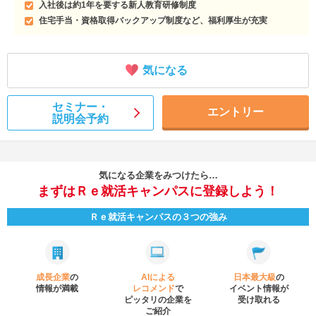
入社後は約1年を要する新人教育研修制度
住宅手当・資格取得バックアップ制度など、福利厚生が充実
気になる
セミナー・
エントリー
説明会予約
気になる企業をみつけたら…
まずはＲｅ就活キャンパスに登録しよう！
Ｒｅ就活キャンパスの３つの強み
成長企業
の
AIによる
日本最大級
の
情報が満載
レコメンド
で
イベント
情報が
ピッタリの企業を
受け取れる
ご紹介