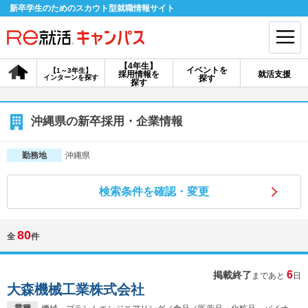
新卒学生のためのスカウト型就職情報サイト
【4年生】
イベントを
【1～3年生】
採用情報を
就活支援
インターンを探す
探す
会員登録
ログイン
探す
会員ID・パスワードを忘れた方はこちら
沖縄県の新卒採用・企業情報
探す
沖縄県
勤務地
検索条件を確認・変更
【4年生】
【4年生】
【1～3年生】
採用情報を探す
説明会を探す
インターンを探す
80
全
件
イベントを探す
スカウト
お知らせ
6
掲載終了
まであと
日
大森機械工業株式会社
就活ノウハウ・サポート