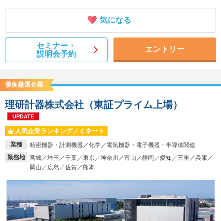
気になる
セミナー・
エントリー
説明会予約
優良厳選企業
理研計器株式会社（東証プライム上場）
UPDATE
人気企業ランキングノミネート
業種
精密機器・計測機器／化学／電気機器・電子機器・半導体関連
勤務地
宮城／埼玉／千葉／東京／神奈川／富山／静岡／愛知／三重／兵庫／
岡山／広島／佐賀／熊本