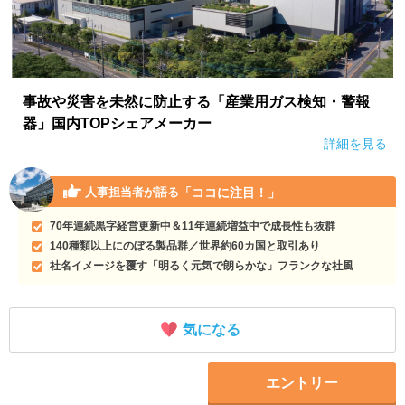
事故や災害を未然に防止する「産業用ガス検知・警報
器」国内TOPシェアメーカー
詳細を見る
「ココに注目！」
人事担当者が語る
70年連続黒字経営更新中＆11年連続増益中で成長性も抜群
140種類以上にのぼる製品群／世界約60カ国と取引あり
社名イメージを覆す「明るく元気で朗らかな」フランクな社風
気になる
エントリー