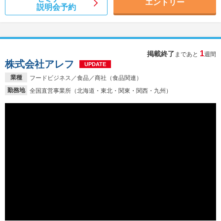
エントリー
説明会予約
1
掲載終了
まであと
週間
株式会社アレフ
UPDATE
業種
フードビジネス／食品／商社（食品関連）
勤務地
全国直営事業所（北海道・東北・関東・関西・九州）