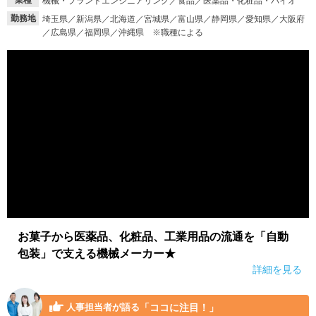
業種
機械・プラントエンジニアリング／食品／医薬品・化粧品・バイオ
勤務地
埼玉県／新潟県／北海道／宮城県／富山県／静岡県／愛知県／大阪府
就活支援
就活コラム
／広島県／福岡県／沖縄県 ※職種による
就活ノウハウが満載！
お役立ち記事・相談室など
適職診断
就活チャンネル
あなたに合う仕事を診断！
動画で対策講座をチェック
就活ニュースペーパー
よくある質問
就活時事ニュースを更新
不明点があればこちら
お菓子から医薬品、化粧品、工業用品の流通を「自動
包装」で支える機械メーカー★
詳細を見る
「ココに注目！」
人事担当者が語る