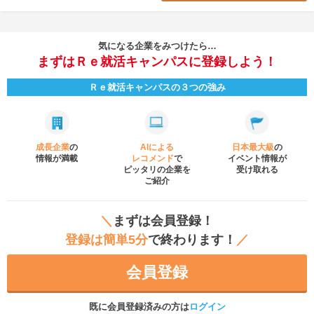
気になる企業をみつけたら…
まずはＲｅ就活キャンパスに登録しよう！
Ｒｅ就活キャンパスの３つの強み
成長企業
の
AIによる
日本最大級
の
情報が満載
レコメンド
で
イベント
情報が
ピッタリの企業を
受け取れる
ご紹介
＼
まずは会員登録！
登録は簡単5分
で終わります！
／
会員登録
既に会員登録済みの方は
ログイン