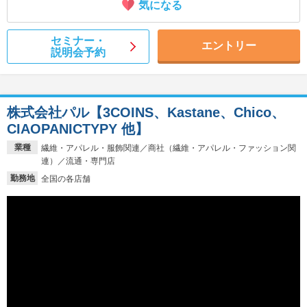
気になる
セミナー・
エントリー
説明会予約
株式会社パル【3COINS、Kastane、Chico、
CIAOPANICTYPY 他】
業種
繊維・アパレル・服飾関連／商社（繊維・アパレル・ファッション関
連）／流通・専門店
勤務地
全国の各店舗