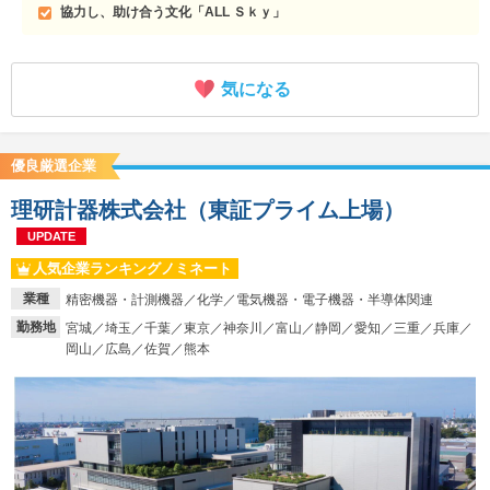
協力し、助け合う文化「ALL Ｓｋｙ」
気になる
優良厳選企業
理研計器株式会社（東証プライム上場）
UPDATE
人気企業ランキングノミネート
業種
精密機器・計測機器／化学／電気機器・電子機器・半導体関連
勤務地
宮城／埼玉／千葉／東京／神奈川／富山／静岡／愛知／三重／兵庫／
岡山／広島／佐賀／熊本