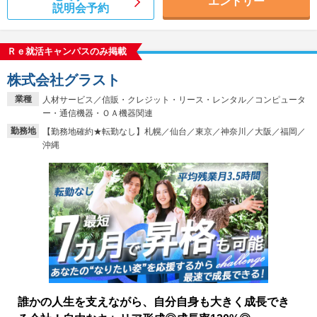
エントリー
説明会予約
Ｒｅ就活キャンパスのみ掲載
株式会社グラスト
業種
人材サービス／信販・クレジット・リース・レンタル／コンピュータ
ー・通信機器・ＯＡ機器関連
勤務地
【勤務地確約★転勤なし】札幌／仙台／東京／神奈川／大阪／福岡／
沖縄
誰かの人生を支えながら、自分自身も大きく成長でき