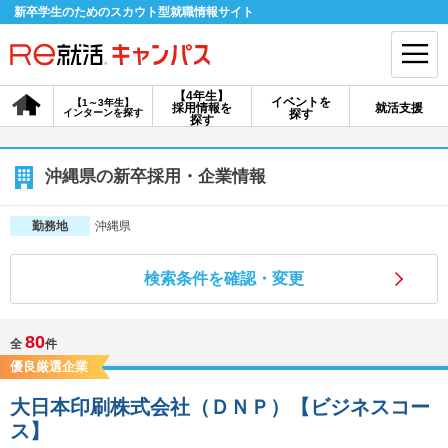
新卒学生のためのスカウト型就職情報サイト
【4年生】
イベントを
【1～3年生】
採用情報を
就活支援
インターンを探す
探す
会員登録
ログイン
探す
会員ID・パスワードを忘れた方はこちら
沖縄県の新卒採用・企業情報
探す
沖縄県
勤務地
検索条件を確認・変更
【4年生】
【4年生】
【1～3年生】
採用情報を探す
説明会を探す
インターンを探す
80
全
件
優良厳選企業
イベントを探す
スカウト
お知らせ
大日本印刷株式会社（ＤＮＰ）【ビジネスコー
ス】
就活ノウハウ・サポート