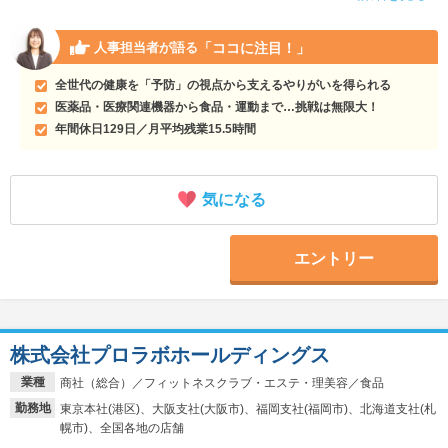
「ココに注目！」
人事担当者が語る
全世代の健康を「予防」の視点から支えるやりがいを得られる
医薬品・医療関連機器から食品・運動まで…挑戦は無限大！
年間休日129日／月平均残業15.5時間
気になる
エントリー
株式会社プロラボホールディングス
業種
商社（総合）／フィットネスクラブ・エステ・理美容／食品
勤務地
東京本社(港区)、大阪支社(大阪市)、福岡支社(福岡市)、北海道支社(札
幌市)、全国各地の店舗