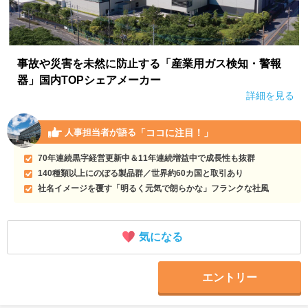
事故や災害を未然に防止する「産業用ガス検知・警報
器」国内TOPシェアメーカー
詳細を見る
「ココに注目！」
人事担当者が語る
70年連続黒字経営更新中＆11年連続増益中で成長性も抜群
140種類以上にのぼる製品群／世界約60カ国と取引あり
社名イメージを覆す「明るく元気で朗らかな」フランクな社風
気になる
エントリー