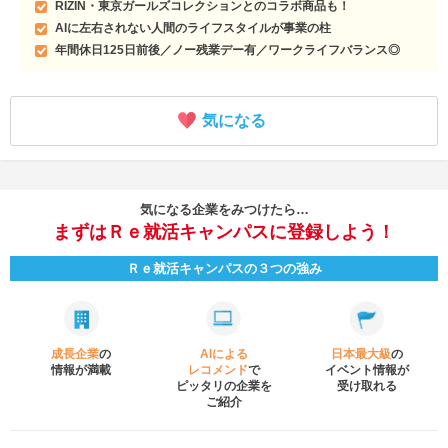
RIZIN・東京ガールズコレクションとのコラボ商品も！
AIに左右されない人間のライフスタイルが事業の柱
年間休日125日前後／ノー残業デー有／ワークライフバランス◎
気になる
気になる企業をみつけたら…
まずはＲｅ就活キャンパスに登録しよう！
Ｒｅ就活キャンパスの３つの強み
成長企業
の
AIによる
日本最大級
の
情報が満載
レコメンド
で
イベント
情報が
ピッタリの企業を
受け取れる
ご紹介