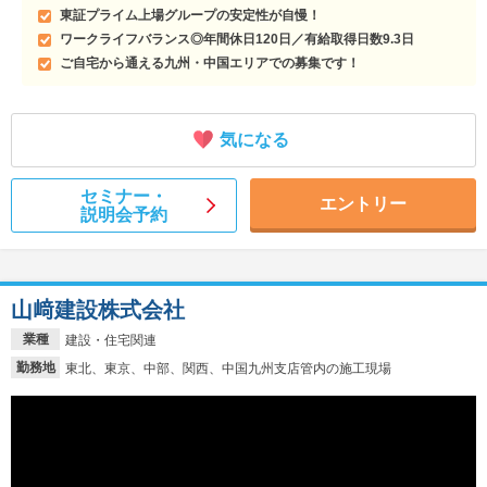
東証プライム上場グループの安定性が自慢！
ワークライフバランス◎年間休日120日／有給取得日数9.3日
ご自宅から通える九州・中国エリアでの募集です！
気になる
セミナー・
エントリー
説明会予約
山﨑建設株式会社
業種
建設・住宅関連
勤務地
東北、東京、中部、関西、中国九州支店管内の施工現場