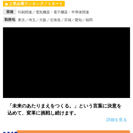
人気企業ランキングノミネート
就活支援
就活コラム
業種
印刷関連／電気機器・電子機器・半導体関連
就活ノウハウが満載！
お役立ち記事・相談室など
勤務地
東京／埼玉／大阪／北海道／宮城／愛知／福岡
適職診断
就活チャンネル
あなたに合う仕事を診断！
動画で対策講座をチェック
就活ニュースペーパー
よくある質問
就活時事ニュースを更新
不明点があればこちら
「未来のあたりまえをつくる。」という言葉に決意を
込めて、変革に挑戦し続けます。
詳細を見る