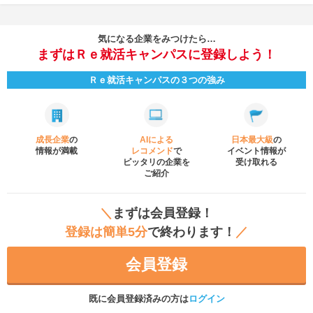
気になる企業をみつけたら…
まずはＲｅ就活キャンパスに登録しよう！
Ｒｅ就活キャンパスの３つの強み
成長企業
の
AIによる
日本最大級
の
情報が満載
レコメンド
で
イベント
情報が
ピッタリの企業を
受け取れる
ご紹介
＼
まずは会員登録！
登録は簡単5分
で終わります！
／
会員登録
既に会員登録済みの方は
ログイン